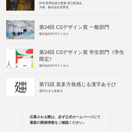
[PR]
世界絵画大賞展 実行委員会
共催：株式会社世界堂
第24回 CSデザイン賞 一般部門
株式会社中川ケミカル
第24回 CSデザイン賞 学生部門《学生
限定》
株式会社中川ケミカル
第71回 喜多方発感じる漢字あそび
漢字のまち喜多方
応募される際は、必ず公式ホームページにて
最新の開催情報をご確認ください。