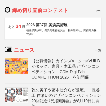
締め切り直前コンテスト
[PR]
2026 第37回 美浜美術展
34
あと
日
福井県美浜町、美浜町教育委員会、福井新聞社、関西電力株
式会社
ニュース
一覧
【公募情報】カインズ×コクヨ×VUILD
がタッグ、家具・木工品デザインコン
ペティション「CDM Digi Fab
COMPETITION 2026」を初開催
乾久美子や藤本壮介らが登壇、「長谷
工 住まいのデザインコンペティション
20回記念 特別講演会」が8月19日に開