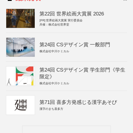
第22回 世界絵画大賞展 2026
[PR]
世界絵画大賞展 実行委員会
共催：株式会社世界堂
第24回 CSデザイン賞 一般部門
株式会社中川ケミカル
第24回 CSデザイン賞 学生部門《学生
限定》
株式会社中川ケミカル
第71回 喜多方発感じる漢字あそび
漢字のまち喜多方