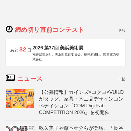
締め切り直前コンテスト
[PR]
2026 第37回 美浜美術展
32
あと
日
福井県美浜町、美浜町教育委員会、福井新聞社、関西電力株
式会社
ニュース
一覧
【公募情報】カインズ×コクヨ×VUILD
がタッグ、家具・木工品デザインコン
ペティション「CDM Digi Fab
COMPETITION 2026」を初開催
乾久美子や藤本壮介らが登壇、「長谷