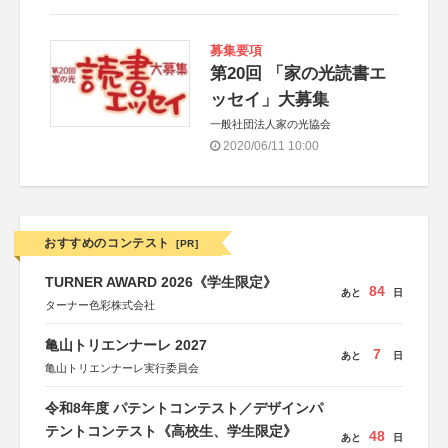
募集要項
第20回 「家の光読書エ
ッセイ」大募集
一般社団法人家の光協会
2020/06/11 10:00
おすすめのコンテスト
[PR]
TURNER AWARD 2026《学生限定》
84
あと
日
ターナー色彩株式会社
亀山トリエンナーレ 2027
7
あと
日
亀山トリエンナーレ実行委員会
令和8年度 パテントコンテスト／デザインパ
テントコンテスト《高校生、学生限定》
48
あと
日