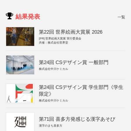
結果発表
一覧
第22回 世界絵画大賞展 2026
[PR]
世界絵画大賞展 実行委員会
共催：株式会社世界堂
第24回 CSデザイン賞 一般部門
株式会社中川ケミカル
第24回 CSデザイン賞 学生部門《学生
限定》
株式会社中川ケミカル
第71回 喜多方発感じる漢字あそび
漢字のまち喜多方