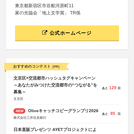
東京都新宿区市谷船河原町11
家の光協会「地上文学賞」 TR係
公式ホームページ
おすすめのコンテスト
[PR]
文京区×交流都市ハッシュタグキャンペーン
～あなたがみつけた交流都市の“つながる”を
129
あと
日
募集～
文京区
Oliveキャッチコピーグランプリ2026
NEW
85
あと
日
株式会社三井住友銀行
日本直販プレゼンツ AYETプロジェクトによ