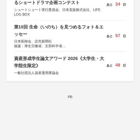
るショートドラマ企画コンテスト
34
あと
日
ショートショート実行委員会、日本直販株式会社、LIFE
LOG BOX
第10回 生命（いのち）を見つめるフォト＆エ
ッセー
57
あと
日
日本医師会、読売新聞社
後援：厚生労働省、文部科学省
協賛：東京海上日動火災保険株式会社、東京海上日動あん
しん生命保険株式会社
資産形成学生論文アワード 2026《大学生・大
48
学院生限定》
あと
日
一般社団法人資産運用業協会
PR