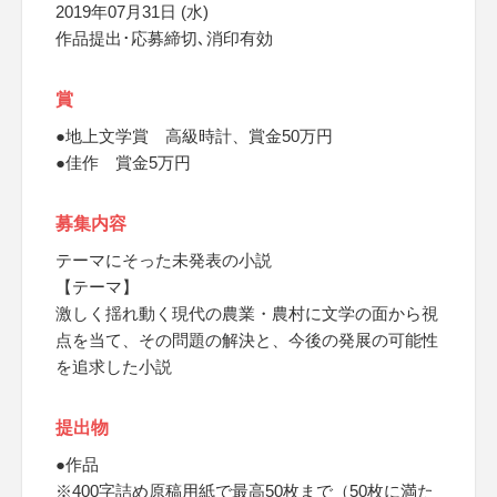
2019年07月31日 (水)
作品提出･応募締切､消印有効
賞
●地上文学賞 高級時計、賞金50万円
●佳作 賞金5万円
募集内容
テーマにそった未発表の小説
【テーマ】
激しく揺れ動く現代の農業・農村に文学の面から視
点を当て、その問題の解決と、今後の発展の可能性
を追求した小説
提出物
●作品
※400字詰め原稿用紙で最高50枚まで（50枚に満た