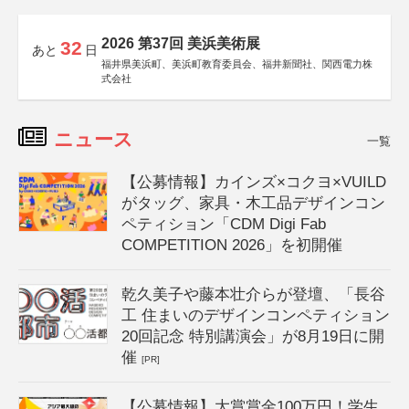
2026 第37回 美浜美術展
32
あと
日
福井県美浜町、美浜町教育委員会、福井新聞社、関西電力株
式会社
ニュース
一覧
【公募情報】カインズ×コクヨ×VUILD
がタッグ、家具・木工品デザインコン
ペティション「CDM Digi Fab
COMPETITION 2026」を初開催
乾久美子や藤本壮介らが登壇、「長谷
工 住まいのデザインコンペティション
20回記念 特別講演会」が8月19日に開
催
[PR]
【公募情報】大賞賞金100万円！学生