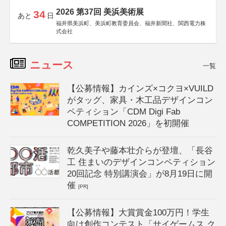
2026 第37回 美浜美術展
34
あと
日
福井県美浜町、美浜町教育委員会、福井新聞社、関西電力株
式会社
ニュース
一覧
【公募情報】カインズ×コクヨ×VUILD
がタッグ、家具・木工品デザインコン
ペティション「CDM Digi Fab
COMPETITION 2026」を初開催
乾久美子や藤本壮介らが登壇、「長谷
工 住まいのデザインコンペティション
20回記念 特別講演会」が8月19日に開
催
[PR]
【公募情報】大賞賞金100万円！学生
向け創作コンテスト「サイゲームス ク