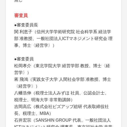
審査員
●審査委員長
関 利恵子（信州大学学術研究院 社会科学系 経法学
部 准教授、一般社団法人ICTマネジメント研究会 理
事、博士〈経営学〉）
●審査委員
松岡孝介（東北学院大学 経営学部 教授、博士〈経
営学〉）
蒋 飛鴻（実践女子大学 人間社会学部 准教授、博士
〈経営学〉）
八幡浩伸（税理士法人みずほ 社員、公認会計士、
税理士、明海大学 非常勤講師）
吉岡高広（株式会社ビズアップ総研 代表取締役社
長、税理士、MBA）
石井宏宗（SANSHIN GROUP 代表、一般社団法人
ICTマネジメント研究会 理事長、東京福祉大学 非常