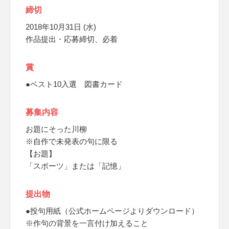
締切
2018年10月31日 (水)
作品提出・応募締切、必着
賞
●ベスト10入選 図書カード
募集内容
お題にそった川柳
※自作で未発表の句に限る
【お題】
「スポーツ」または「記憶」
提出物
●投句用紙（公式ホームページよりダウンロード）
※作句の背景を一言付け加えること