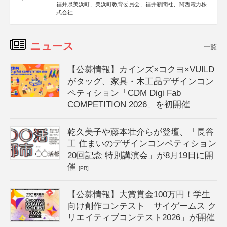
福井県美浜町、美浜町教育委員会、福井新聞社、関西電力株
式会社
ニュース
一覧
【公募情報】カインズ×コクヨ×VUILD
がタッグ、家具・木工品デザインコン
ペティション「CDM Digi Fab
COMPETITION 2026」を初開催
乾久美子や藤本壮介らが登壇、「長谷
工 住まいのデザインコンペティション
20回記念 特別講演会」が8月19日に開
催
[PR]
【公募情報】大賞賞金100万円！学生
向け創作コンテスト「サイゲームス ク
リエイティブコンテスト2026」が開催