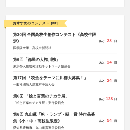
おすすめのコンテスト
[PR]
第30回 全国高校生創作コンテスト《高校生限
28
定》
あと
日
國學院大學、高校生新聞社
第6回「都民の人権川柳」
24
あと
日
東京都人権啓発活動ネットワーク協議会
第17回 「税金をテーマに川柳大募集！」
24
あと
日
一般社団法人武蔵府中法人会
第6回 「絵と言葉のチカラ展」
128
あと
日
「絵と言葉のチカラ展」実行委員会
第6回 丸山薫「帆・ランプ・鷗」賞 詩作品募
54
集《小・中・高校生限定》
あと
日
愛知県豊橋市、丸山薫賞運営委員会