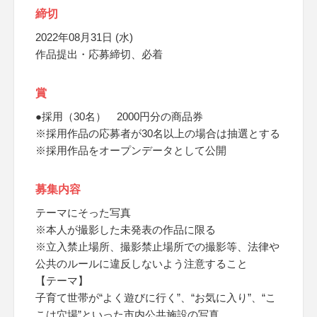
締切
2022年08月31日 (水)
作品提出・応募締切、必着
賞
●採用（30名） 2000円分の商品券
※採用作品の応募者が30名以上の場合は抽選とする
※採用作品をオープンデータとして公開
募集内容
テーマにそった写真
※本人が撮影した未発表の作品に限る
※立入禁止場所、撮影禁止場所での撮影等、法律や
公共のルールに違反しないよう注意すること
【テーマ】
子育て世帯が“よく遊びに行く”、“お気に入り”、“こ
こは穴場”といった市内公共施設の写真