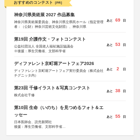
おすすめのコンテスト
[PR]
神奈川県美術展 2027 作品募集
69
あと
日
神奈川県美術展委員会、神奈川県立県民ホール（指定管理
者：（公財）神奈川芸術文化財団）、神奈川県
第19回 介護作文・フォトコンテスト
53
あと
日
公益社団法人 全国老人福祉施設協議会
※後援：厚生労働省、文部科学省
ディファレント京町堀アートフェア2026
2
あと
日
ディファレント京町堀アートフェア実行委員会（株式会社
チグニッタ内）
第23回 千修イラスト＆写真コンテスト
38
あと
日
株式会社千修
第10回 生命（いのち）を見つめるフォト＆エ
ッセー
55
あと
日
日本医師会、読売新聞社
後援：厚生労働省、文部科学省
協賛：東京海上日動火災保険株式会社、東京海上日動あん
しん生命保険株式会社