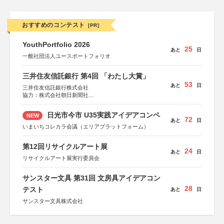
おすすめのコンテスト
[PR]
YouthPortfolio 2026
25
あと
日
一般社団法人ユースポートフォリオ
三井住友信託銀行 第4回 「わたし大賞」
53
あと
日
三井住友信託銀行株式会社
協力：株式会社朝日新聞社
後援：日本郵便株式会社
日光市今市 U35実践アイデアコンペ
NEW
72
あと
日
いまいちコレカラ会議（エリアプラットフォーム）
第12回リサイクルアート展
24
あと
日
リサイクルアート展実行委員会
サンスター文具 第31回 文房具アイデアコン
28
テスト
あと
日
サンスター文具株式会社