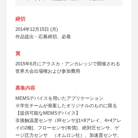
締切
2014年12月15日 (月)
作品提出・応募締切、必着
賞
2015年6月にアラスカ・アンカレッジで開催される
世界大会出場権および参加費用
募集内容
MEMSデバイスを用いたアプリケーション
※学生チームが発案したオリジナルのものに限る
【提供可能なMEMSデバイス】
非接触温度センサ（IRセンサ)[1×8アレイ、4×4アレ
イの2種]、フローセンサ(有償)、絶対圧センサ、ゲ
ージ圧力センサ （オムロン社）、加速度センサ、