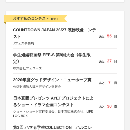
おすすめのコンテスト
[PR]
COUNTDOWN JAPAN 26/27 装飾映像コンテ
55
スト
あと
日
Jフェス事務局
学生短編映画祭 FFF-S 第9回大会《学生限
27
定》
あと
日
株式会社フェローズ
2026年度グッドデザイン・ニューホープ賞
7
あと
日
公益財団法人日本デザイン振興会
日本直販プレゼンツ AYETプロジェクトによ
るショートドラマ企画コンテスト
30
あと
日
ショートショート実行委員会、日本直販株式会社、LIFE
LOG BOX
第3回 ハマる学生COLLECTION―ハルコレ