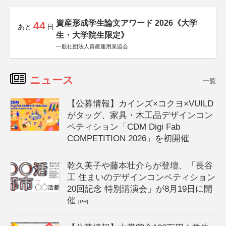
資産形成学生論文アワード 2026《大学
44
あと
日
生・大学院生限定》
一般社団法人資産運用業協会
ニュース
一覧
【公募情報】カインズ×コクヨ×VUILD
がタッグ、家具・木工品デザインコン
ペティション「CDM Digi Fab
COMPETITION 2026」を初開催
乾久美子や藤本壮介らが登壇、「長谷
工 住まいのデザインコンペティション
20回記念 特別講演会」が8月19日に開
催
[PR]