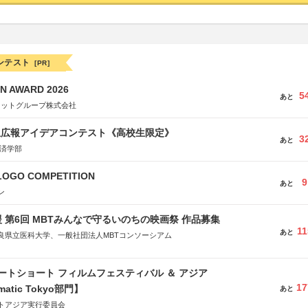
ンテスト
[PR]
N AWARD 2026
5
あと
ネットグループ株式会社
生広報アイデアコンテスト《高校生限定》
3
あと
経済学部
LOGO COMPETITION
9
あと
ン
 第6回 MBTみんなで守るいのちの映画祭 作品募集
11
あと
良県立医科大学、一般社団法人MBTコンソーシアム
社
省
ートショート フィルムフェスティバル ＆ アジア
省
17
matic Tokyo部門】
あと
体連合会
トアジア実行委員会
合会