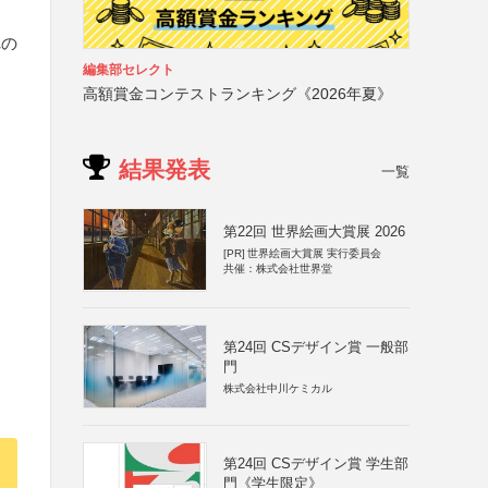
れの
編集部セレクト
高額賞金コンテストランキング《2026年夏》
）
結果発表
一覧
第22回 世界絵画大賞展 2026
[PR]
世界絵画大賞展 実行委員会
共催：株式会社世界堂
第24回 CSデザイン賞 一般部
門
株式会社中川ケミカル
第24回 CSデザイン賞 学生部
門《学生限定》