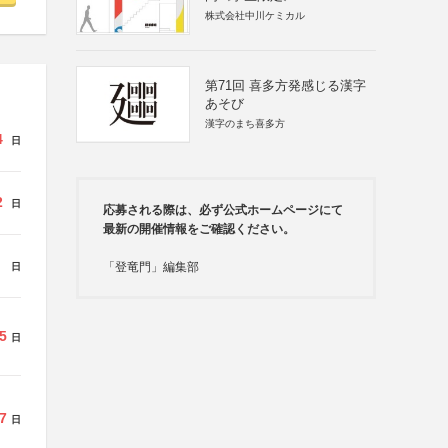
株式会社中川ケミカル
第71回 喜多方発感じる漢字
あそび
漢字のまち喜多方
4
日
2
日
応募される際は、必ず公式ホームページにて
最新の開催情報をご確認ください。
「登竜門」編集部
日
5
日
7
日