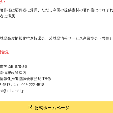
扱い
著作権は応募者に帰属、ただし今回の提供素材の著作権はそれぞ
者に帰属
城県高度情報化推進協議会、茨城県情報サービス産業協会（共催
問合先
市笠原町978番6
部情報政策課内
情報化推進協議会事務局 TR係
22-4517 / fax : 029-222-4518
st@it-ibaraki.jp
公式ホームページ