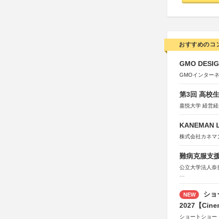
おすすめのコ
GMO DESIG
GMOインター
第3回 高校
嘉悦大学 経営
KANEMAN 
株式会社カネマ
難病克服支援
公立大学法人奈
協力：読売新聞
後援：厚生労働
ショ
NEW
文部科学
奈良県
2027【Cine
日本経済団
ショートショー
関西経済連