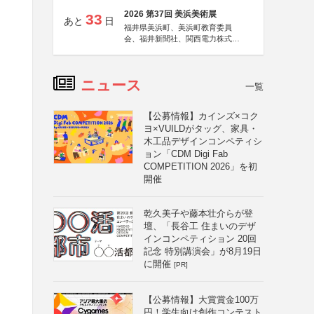
2026 第37回 美浜美術展
33
あと
日
福井県美浜町、美浜町教育委員
会、福井新聞社、関西電力株式会
社
ニュース
一覧
【公募情報】カインズ×コク
ヨ×VUILDがタッグ、家具・
木工品デザインコンペティシ
ョン「CDM Digi Fab
COMPETITION 2026」を初
開催
乾久美子や藤本壮介らが登
壇、「長谷工 住まいのデザ
インコンペティション 20回
記念 特別講演会」が8月19日
に開催
[PR]
【公募情報】大賞賞金100万
円！学生向け創作コンテスト