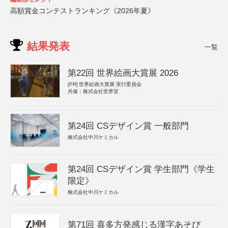
高額賞金コンテストランキング《2026年夏》
結果発表
一覧
第22回 世界絵画大賞展 2026
[PR]
世界絵画大賞展 実行委員会
共催：株式会社世界堂
第24回 CSデザイン賞 一般部門
株式会社中川ケミカル
第24回 CSデザイン賞 学生部門《学生
限定》
株式会社中川ケミカル
第71回 喜多方発感じる漢字あそび