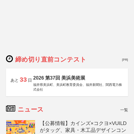
締め切り直前コンテスト
[PR]
2026 第37回 美浜美術展
33
あと
日
福井県美浜町、美浜町教育委員会、福井新聞社、関西電力株
式会社
ニュース
一覧
【公募情報】カインズ×コクヨ×VUILD
がタッグ、家具・木工品デザインコン