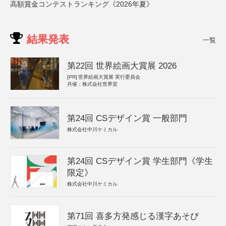
高額賞金コンテストランキング《2026年夏》
結果発表
一覧
第22回 世界絵画大賞展 2026
[PR]
世界絵画大賞展 実行委員会
共催：株式会社世界堂
第24回 CSデザイン賞 一般部門
株式会社中川ケミカル
第24回 CSデザイン賞 学生部門《学生
限定》
株式会社中川ケミカル
第71回 喜多方発感じる漢字あそび