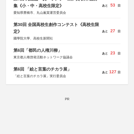
53
集《小・中・高校生限定》
あと
日
愛知県豊橋市、丸山薫賞運営委員会
第30回 全国高校生創作コンテスト《高校生限
27
定》
あと
日
國學院大學、高校生新聞社
第6回「都民の人権川柳」
23
あと
日
東京都人権啓発活動ネットワーク協議会
第6回 「絵と言葉のチカラ展」
127
あと
日
「絵と言葉のチカラ展」実行委員会
PR