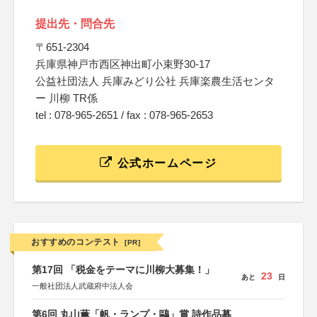
提出先・問合先
〒651-2304
兵庫県神戸市西区神出町小束野30-17
公益社団法人 兵庫みどり公社 兵庫楽農生活センタ
ー 川柳 TR係
tel : 078-965-2651 / fax : 078-965-2653
公式ホームページ
おすすめのコンテスト
[PR]
第17回 「税金をテーマに川柳大募集！」
23
あと
日
一般社団法人武蔵府中法人会
第6回 丸山薫「帆・ランプ・鷗」賞 詩作品募