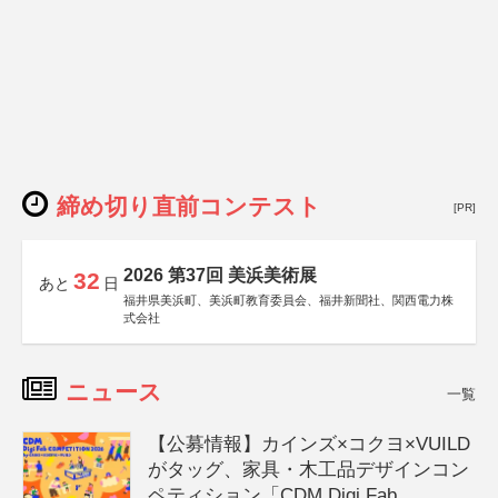
締め切り直前コンテスト
[PR]
2026 第37回 美浜美術展
32
あと
日
福井県美浜町、美浜町教育委員会、福井新聞社、関西電力株
式会社
ニュース
一覧
【公募情報】カインズ×コクヨ×VUILD
がタッグ、家具・木工品デザインコン
ペティション「CDM Digi Fab