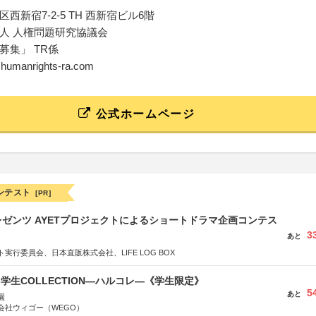
西新宿7-2-5 TH 西新宿ビル6階
人 人権問題研究協議会
募集」 TR係
o@humanrights-ra.com
公式ホームページ
ンテスト
[PR]
ゼンツ AYETプロジェクトによるショートドラマ企画コンテス
3
あと
実行委員会、日本直販株式会社、LIFE LOG BOX
る学生COLLECTION―ハルコレ―《学生限定》
5
あと
園
会社ウィゴー（WEGO）