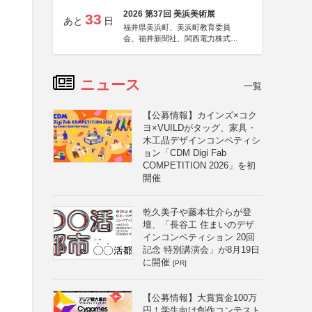
2026 第37回 美浜美術展
33
あと
日
福井県美浜町、美浜町教育委員
会、福井新聞社、関西電力株式会
社
ニュース
一覧
【公募情報】カインズ×コク
ヨ×VUILDがタッグ、家具・
木工品デザインコンペティシ
ョン「CDM Digi Fab
COMPETITION 2026」を初
開催
乾久美子や藤本壮介らが登
壇、「長谷工 住まいのデザ
インコンペティション 20回
記念 特別講演会」が8月19日
に開催
[PR]
【公募情報】大賞賞金100万
円！学生向け創作コンテスト