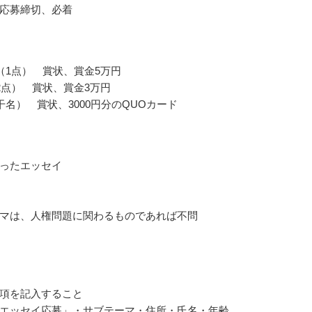
応募締切、必着
（1点） 賞状、賞金5万円
2点） 賞状、賞金3万円
干名） 賞状、3000円分のQUOカード
ったエッセイ
マは、人権問題に関わるものであれば不問
項を記入すること
エッセイ応募」・サブテーマ・住所・氏名・年齢