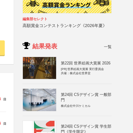
編集部セレクト
高額賞金コンテストランキング《2026年夏》
結果発表
一覧
第22回 世界絵画大賞展 2026
[PR]
世界絵画大賞展 実行委員会
共催：株式会社世界堂
第24回 CSデザイン賞 一般部
3
門
日
株式会社中川ケミカル
4
日
第24回 CSデザイン賞 学生部
門《学生限定》