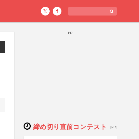
PR
締め切り直前コンテスト
[PR]