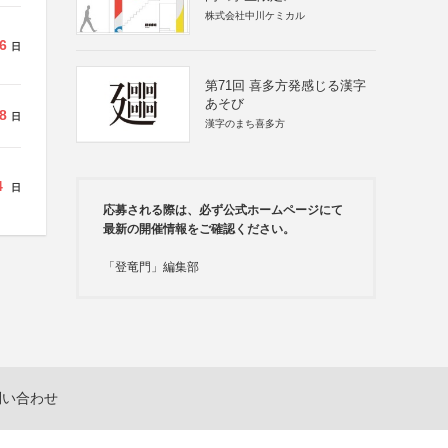
株式会社中川ケミカル
6
日
第71回 喜多方発感じる漢字
あそび
8
日
漢字のまち喜多方
4
日
応募される際は、必ず公式ホームページにて
最新の開催情報をご確認ください。
「登竜門」編集部
問い合わせ