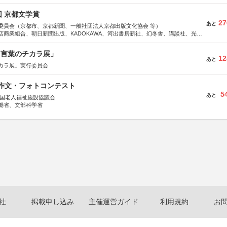
回 京都文学賞
27
あと
委員会（京都市、京都新聞、一般社団法人京都出版文化協会 等）
店商業組合、朝日新聞出版、KADOKAWA、河出書房新社、幻冬舎、講談社、光文
学館、祥伝社、新潮社、淡交社、ちいさいミシマ社、徳間書店、早川書房、PHP
、文藝春秋、ポプラ社、毎日新聞出版
と言葉のチカラ展」
12
あと
カラ展」実行委員会
護作文・フォトコンテスト
5
あと
全国老人福祉施設協議会
働省、文部科学省
社
掲載申し込み
主催運営ガイド
利用規約
お