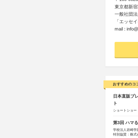
東京都新宿区
一般社団法
「エッセイ
mail : inf
おすすめのコ
日本直販プレ
ト
ショートショート
第3回 ハマ
学校法人岩崎学
特別協賛：株式