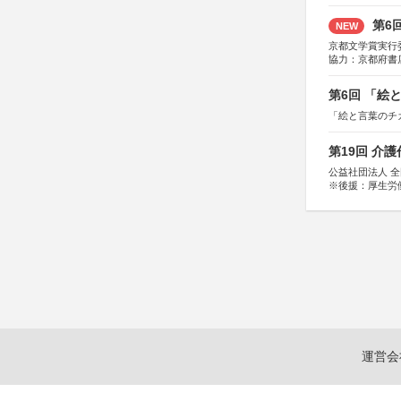
第6
NEW
京都文学賞実行
協力：京都府書
社、集英社、小
研究所、双葉社
第6回 「絵
「絵と言葉のチ
第19回 介
公益社団法人 
※後援：厚生労
運営会