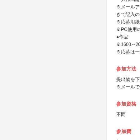
※メールア
きで記入の
※応募用紙
※PC使用
●作品
※1600～
※応募は一
参加方法
提出物を下
※メールで
参加資格
不問
参加費