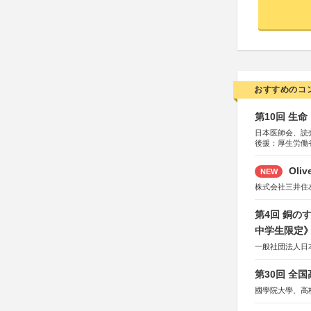
おすすめのコ
第10回 生
日本医師会、読
後援：厚生労働
協賛：東京海上
Oli
NEW
株式会社三井住
第4回 銅の
中学生限定
一般社団法人日
第30回 全
國學院大學、高