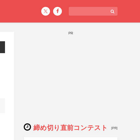
PR
締め切り直前コンテスト
[PR]