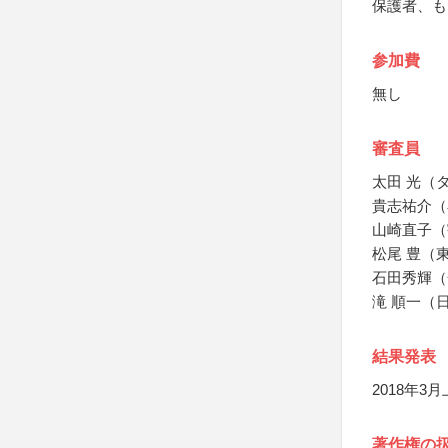
保護者、も
参加費
無し
審査員
太田 光（
貴志祐介（
山崎直子（
松尾 豊（
石田秀輝（
滝 順一（
結果発表
2018年
著作権の