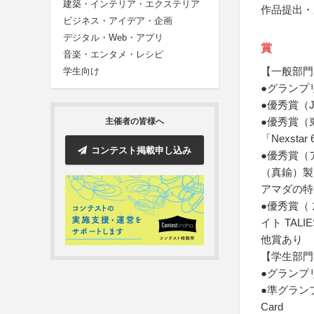
建築・インテリア・エクステリア
作品提出・
ビジネス・アイデア・企画
デジタル・Web・アプリ
賞
音楽・エンタメ・レシピ
【一般部門
学生向け
●グランプ
●優秀賞（
●優秀賞（
主催者の皆様へ
「Nexst
コンテスト掲載申し込み
●優秀賞（
（真鍮）製 
アマダの特
●優秀賞（
イト TAL
他賞あり
【学生部門
●グランプ
●準グランプ
Card