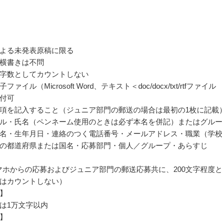
よる未発表原稿に限る
横書きは不問
字数としてカウントしない
ァイル（Microsoft Word、テキスト＜doc/docx/txt/rtfファイル
付可
項を記入すること（ジュニア部門の郵送の場合は最初の1枚に記載
ル・氏名（ペンネーム使用のときは必ず本名を併記）またはグル
名・生年月日・連絡のつく電話番号・メールアドレス・職業（学
の都道府県または国名・応募部門・個人／グループ・あらすじ
マホからの応募およびジュニア部門の郵送応募共に、200文字程度
はカウントしない）
】
は1万文字以内
】