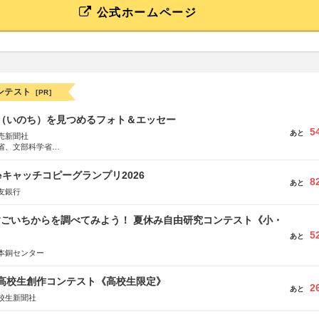
公式ホームページ
ンテスト
[PR]
命（いのち）を見つめるフォト＆エッセー
5
あと
売新聞社
省、文部科学省
日動火災保険株式会社、東京海上日動あんしん生命保険株式会社
veキャッチコピーグランプリ2026
8
あと
友銀行
すごいちからを調べてみよう！ 夏休み自由研究コンテスト《小・
5
》
あと
本銅センター
国高校生創作コンテスト《高校生限定》
2
あと
校生新聞社