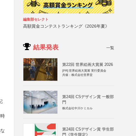
編集部セレクト
高額賞金コンテストランキング《2026年夏》
結果発表
一覧
第22回 世界絵画大賞展 2026
[PR]
世界絵画大賞展 実行委員会
共催：株式会社世界堂
第24回 CSデザイン賞 一般部
記
門
株式会社中川ケミカル
切時
第24回 CSデザイン賞 学生部
能な
門《学生限定》