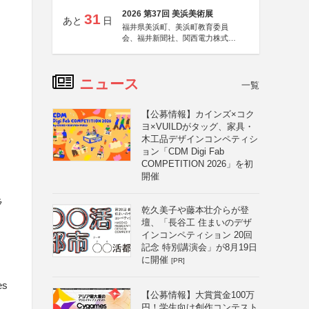
2026 第37回 美浜美術展
31
あと
日
福井県美浜町、美浜町教育委員
会、福井新聞社、関西電力株式会
社
ニュース
一覧
【公募情報】カインズ×コク
ヨ×VUILDがタッグ、家具・
木工品デザインコンペティシ
ョン「CDM Digi Fab
COMPETITION 2026」を初
）
開催
ラ
乾久美子や藤本壮介らが登
壇、「長谷工 住まいのデザ
インコンペティション 20回
記念 特別講演会」が8月19日
に開催
[PR]
s
【公募情報】大賞賞金100万
円！学生向け創作コンテスト