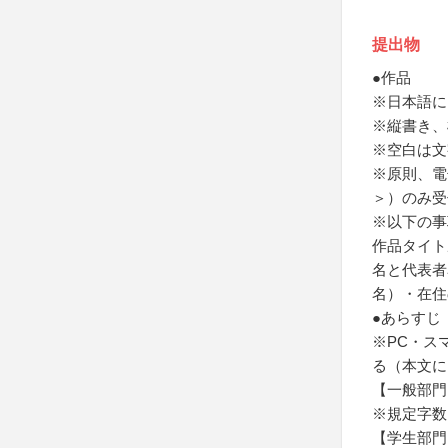
提出物
●作品
※日本語に
※縦書き、
※空白は文
※原則、電子フ
＞）のみ受
※以下の事
作品タイト
名と代表者
名）・在住
●あらすじ
※PC・ス
る（本文に
【一般部門
※規定字数
【学生部門