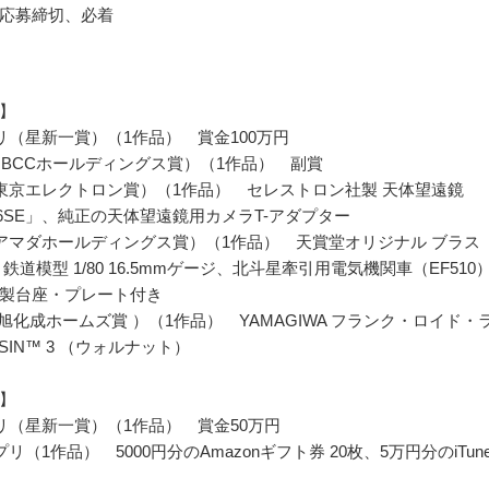
応募締切、必着
】
リ（星新一賞）（1作品） 賞金100万円
JBCCホールディングス賞）（1作品） 副賞
東京エレクトロン賞）（1作品） セレストロン社製 天体望遠鏡
ar 6SE」、純正の天体望遠鏡用カメラT-アダプター
アマダホールディングス賞）（1作品） 天賞堂オリジナル ブラス
鉄道模型 1/80 16.5mmゲージ、北斗星牽引用電気機関車（EF510
製台座・プレート付き
 旭化成ホームズ賞 ）（1作品） YAMAGIWA フランク・ロイド・
IESIN™ 3 （ウォルナット）
】
リ（星新一賞）（1作品） 賞金50万円
リ（1作品） 5000円分のAmazonギフト券 20枚、5万円分のiTune