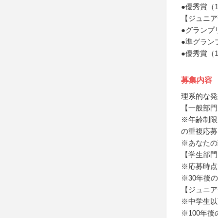
●優秀賞（
【ジュニア
●グランプ
●準グラン
●優秀賞（
募集内容
理系的な発
【一般部門
※年齢制限
の重複応募
※あなたの
【学生部門
※応募時点
※30年後
【ジュニア
※中学生以
※100年