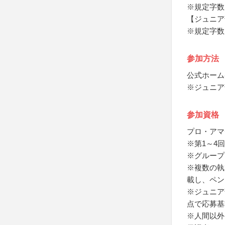
※規定字数
【ジュニア
※規定字数
参加方法
公式ホーム
※ジュニア
参加資格
プロ・アマ
※第1～4
※グループ
※複数の執
載し、ペン
※ジュニア
点で応募基
※人間以外