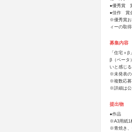
●優秀賞 
●佳作 賞
※優秀賞お
ィーの取得
募集内容
「住宅＋β
β（ベータ
いと感じる
※未発表の
※複数応募
※詳細は公
提出物
●作品
※A3用紙
※青焼き、