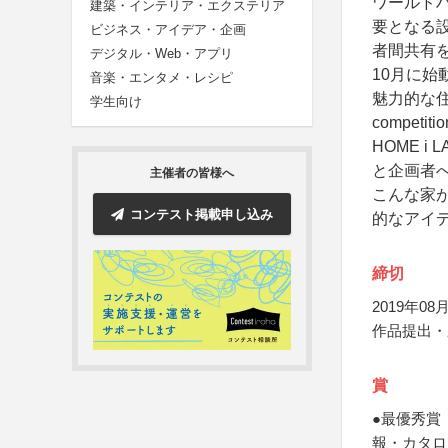
ワールド
建築・インテリア・エクステリア
要となる
ビジネス・アイデア・企画
者間共有を
デジタル・Web・アプリ
10月に始
音楽・エンタメ・レシピ
魅力的な住
学生向け
compet
HOME 
と企画者
主催者の皆様へ
こんな家
コンテスト掲載申し込み
的なアイ
締切
2019年08月
作品提出・
賞
●最優秀賞
報・カタロ