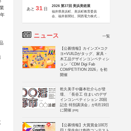
必
2026 第37回 美浜美術展
31
業
あと
日
福井県美浜町、美浜町教育委員
9年
会、福井新聞社、関西電力株式会
社
ニュース
一覧
品
【公募情報】カインズ×コク
ヨ×VUILDがタッグ、家具・
造
木工品デザインコンペティシ
ョン「CDM Digi Fab
COMPETITION 2026」を初
開催
乾久美子や藤本壮介らが登
壇、「長谷工 住まいのデザ
インコンペティション 20回
記念 特別講演会」が8月19日
に開催
[PR]
広
【公募情報】大賞賞金100万
円！学生向け創作コンテスト