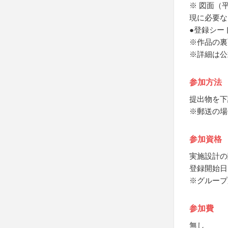
※ 図面（
現に必要な
●登録シー
※作品の裏
※詳細は公
参加方法
提出物を下
※郵送の場
参加資格
実施設計の
登録開始日
※グループ
参加費
無し