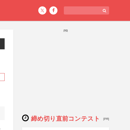
PR
締め切り直前コンテスト
[PR]