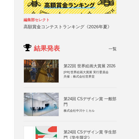
編集部セレクト
高額賞金コンテストランキング《2026年夏》
結果発表
一覧
第22回 世界絵画大賞展 2026
[PR]
世界絵画大賞展 実行委員会
共催：株式会社世界堂
第24回 CSデザイン賞 一般部
門
株式会社中川ケミカル
第24回 CSデザイン賞 学生部
門《学生限定》