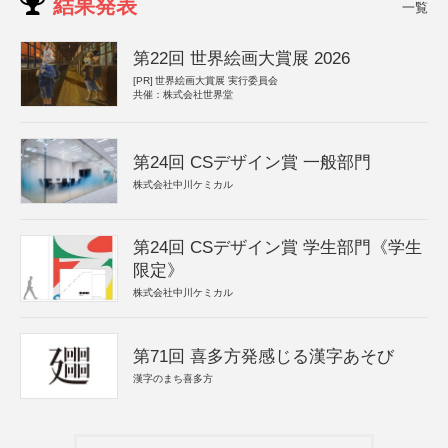
結果発表
一覧
第22回 世界絵画大賞展 2026
[PR]
世界絵画大賞展 実行委員会
共催：株式会社世界堂
第24回 CSデザイン賞 一般部門
株式会社中川ケミカル
第24回 CSデザイン賞 学生部門《学生
限定》
株式会社中川ケミカル
第71回 喜多方発感じる漢字あそび
漢字のまち喜多方