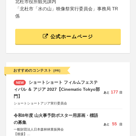
北杜市役所観光課内
「北杜市「水の山」映像祭実行委員会」事務局 TR
係
公式ホームページ
おすすめのコンテスト
[PR]
ショートショート フィルムフェステ
NEW
ィバル ＆ アジア 2027【Cinematic Tokyo部
177
あと
日
門】
ショートショートアジア実行委員会
令和8年度 山火事予防ポスター用原画・標語
の募集
55
あと
日
一般財団法人日本森林林業振興会
【後援】