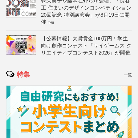
乾久美子や藤本壮介らが登壇、「長谷
工 住まいのデザインコンペティション
20回記念 特別講演会」が8月19日に開
催
[PR]
【公募情報】大賞賞金100万円！学生
向け創作コンテスト「サイゲームス ク
リエイティブコンテスト2026」が開催
特集
一覧