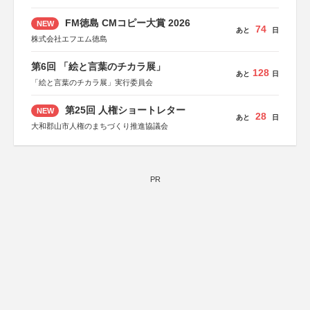
総務省消防庁、文部科学省、林野庁、全国森林組合連合
会、森林火災対策協会
FM徳島 CMコピー大賞 2026
NEW
74
あと
日
株式会社エフエム徳島
第6回 「絵と言葉のチカラ展」
128
あと
日
「絵と言葉のチカラ展」実行委員会
第25回 人権ショートレター
NEW
28
あと
日
大和郡山市人権のまちづくり推進協議会
PR