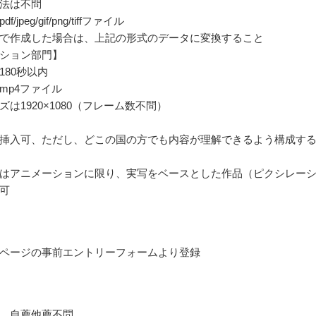
法は不問
jpeg/gif/png/tiffファイル
で作成した場合は、上記の形式のデータに変換すること
ション部門】
180秒以内
mp4ファイル
は1920×1080（フレーム数不問）
挿入可、ただし、どこの国の方でも内容が理解できるよう構成す
はアニメーションに限り、実写をベースとした作品（ピクシレー
可
ページの事前エントリーフォームより登録
、自薦他薦不問