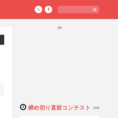
PR
締め切り直前コンテスト
[PR]