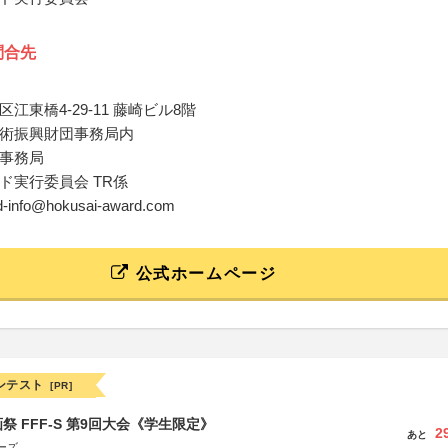
問合先
江東橋4-29-11 藤崎ビル8階
術振興財団事務局内
事務局
ド実行委員会 TR係
rd-info@hokusai-award.com
公式ホームページ
ンテスト
[PR]
祭 FFF-S 第9回大会《学生限定》
2
あと
ーズ