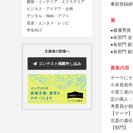
建築・インテリア・エクステリア
事前登録締
ビジネス・アイデア・企画
デジタル・Web・アプリ
賞
音楽・エンタメ・レシピ
●最優秀賞
学生向け
●各部門 
●各部門 
●各部門 
主催者の皆様へ
コンテスト掲載申し込み
募集内容
テーマにそ
※未発表作
※第三者の
定の個人・
考委員が相
【テーマ】
北斎の遺伝
【部門】