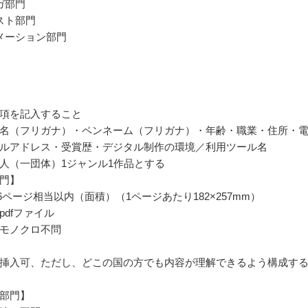
ガ部門
スト部門
メーション部門
項を記入すること
名（フリガナ）・ペンネーム（フリガナ）・年齢・職業・住所・
ルアドレス・受賞歴・デジタル制作の環境／利用ツール名
人（一団体）1ジャンル1作品とする
門】
6ページ相当以内（面積）（1ページあたり182×257mm）
pdfファイル
モノクロ不問
挿入可、ただし、どこの国の方でも内容が理解できるよう構成す
部門】