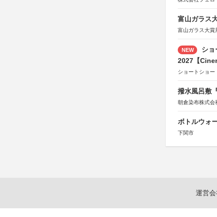
富山ガラス大賞
富山ガラス大賞
ショ
NEW
2027【Cine
ショートショー
撥水風呂敷『
朝倉染布株式会
ボトルウォ
下関市
運営会