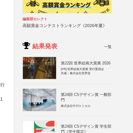
編集部セレクト
高額賞金コンテストランキング《2026年夏》
結果発表
一覧
第22回 世界絵画大賞展 2026
[PR]
世界絵画大賞展 実行委員会
共催：株式会社世界堂
実行
第24回 CSデザイン賞 一般部
1
門
株式会社中川ケミカル
第24回 CSデザイン賞 学生部
門《学生限定》