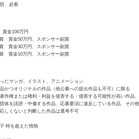
切、必着
 賞金100万円
金賞 賞金50万円、スポンサー副賞
銀賞 賞金30万円、スポンサー副賞
銅賞 賞金10万円、スポンサー副賞
ったマンガ、イラスト、アニメーション
品かつオリジナルの作品（他公募への提出作品も不可）に限る
著作権または権利・利益を侵害する・侵害する可能性が高い作品
団体を誹謗・中傷する作品、応募要項に違反している作品、その
応しくないと判断した作品は選考不可
子 時を超えた情熱