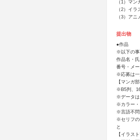
（1）マン
（2）イラ
（3）アニ
提出物
●作品
※以下の事
作品名・氏
番号・メー
※応募は一
【マンガ部
※B5判、1
※データは
※カラー・
※言語不問
※セリフの
と
【イラスト