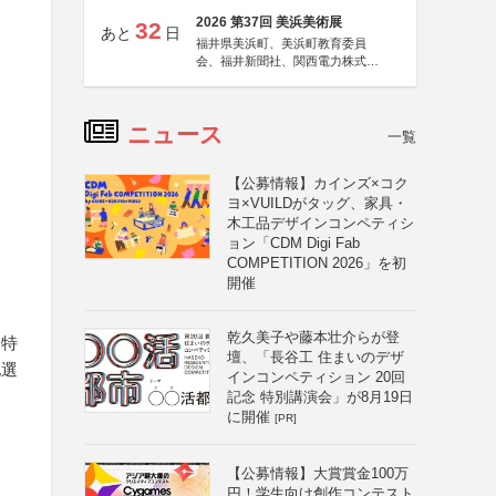
2026 第37回 美浜美術展
32
あと
日
福井県美浜町、美浜町教育委員
会、福井新聞社、関西電力株式会
社
ニュース
一覧
【公募情報】カインズ×コク
ヨ×VUILDがタッグ、家具・
木工品デザインコンペティシ
ョン「CDM Digi Fab
COMPETITION 2026」を初
開催
乾久美子や藤本壮介らが登
、特
壇、「長谷工 住まいのデザ
他選
インコンペティション 20回
記念 特別講演会」が8月19日
に開催
[PR]
【公募情報】大賞賞金100万
円！学生向け創作コンテスト