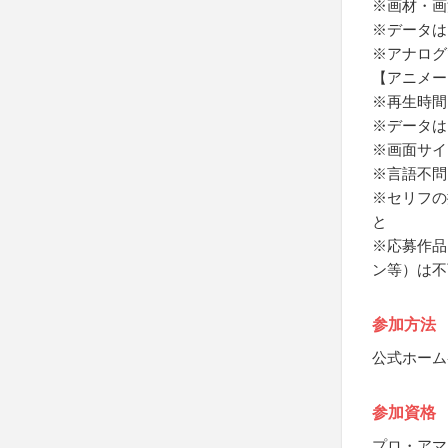
※画材・画
※データはpdf/
※アナログ
【アニメー
※再生時間
※データは
※画面サイズ
※言語不問
※セリフの
と
※応募作品
ン等）は不
参加方法
公式ホーム
参加資格
プロ・アマ