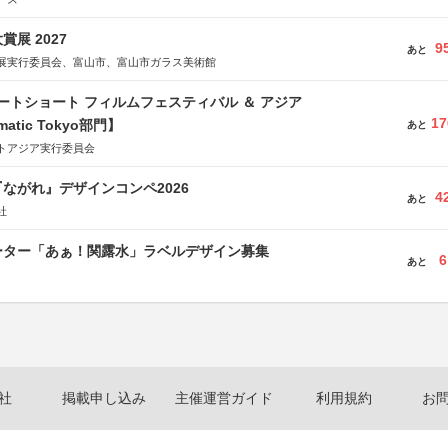
展 2027
9
あと
展実行委員会、富山市、富山市ガラス美術館
ートショート フィルムフェスティバル ＆ アジア
17
matic Tokyo部門】
あと
トアジア実行委員会
ながれ』デザインコンペ2026
4
あと
社
ーター「あぁ！関露水」ラベルデザイン募集
6
あと
社
掲載申し込み
主催運営ガイド
利用規約
お