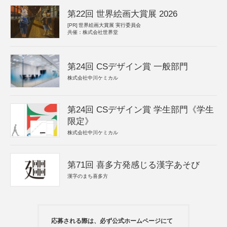
第22回 世界絵画大賞展 2026
[PR]
世界絵画大賞展 実行委員会
共催：株式会社世界堂
第24回 CSデザイン賞 一般部門
株式会社中川ケミカル
第24回 CSデザイン賞 学生部門《学生
限定》
株式会社中川ケミカル
第71回 喜多方発感じる漢字あそび
漢字のまち喜多方
応募される際は、必ず公式ホームページにて