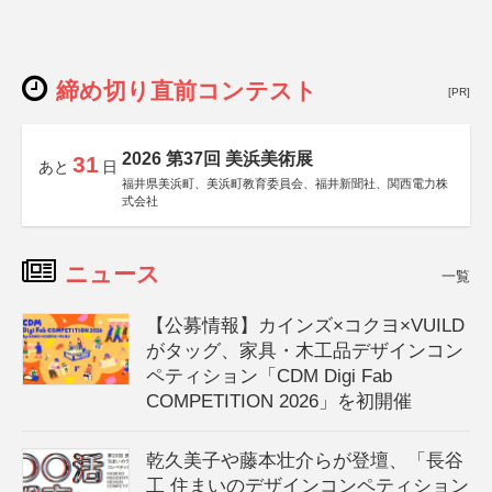
締め切り直前コンテスト
[PR]
2026 第37回 美浜美術展
31
あと
日
福井県美浜町、美浜町教育委員会、福井新聞社、関西電力株
式会社
ニュース
一覧
【公募情報】カインズ×コクヨ×VUILD
がタッグ、家具・木工品デザインコン
ペティション「CDM Digi Fab
COMPETITION 2026」を初開催
乾久美子や藤本壮介らが登壇、「長谷
工 住まいのデザインコンペティション