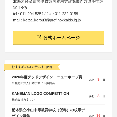
北海道経済部労働政策局雇用労政課働き方改革推進
室 TR係
tel : 011-204-5354 / fax : 011-232-0159
mail : keizai.korou3@pref.hokkaido.lg.jp
公式ホームページ
おすすめのコンテスト
[PR]
2026年度グッドデザイン・ニューホープ賞
9
あと
日
公益財団法人日本デザイン振興会
KANEMAN LOGO COMPETITION
8
あと
日
株式会社カネマン
栃木県立小山中等教育学校（仮称）の校章デ
36
ザイン募集
あと
日