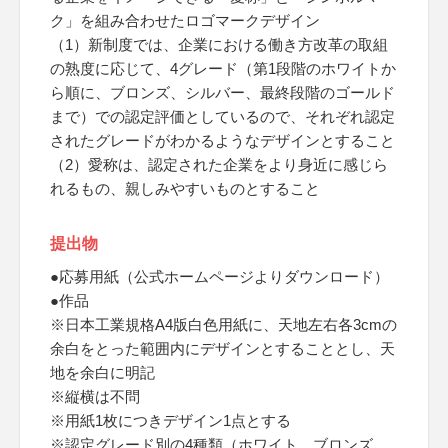
ク」を組み合わせたロゴマークデザイン
（1）新制度では、企業における働き方改革の取組
の熟度に応じて、4グレード（第1段階のホワイトか
ら順に、ブロンズ、シルバー、最終段階のゴールド
まで）での認定評価としているので、それぞれ認定
されたグレードがわかるようなデザインとすること
（2）愛称は、認定された企業をより身近に感じら
れるもの、親しみやすいものとすること
提出物
●応募用紙（公式ホームページよりダウンロード）
●作品
※日本工業規格A4版白色用紙に、天地左右各3cmの
余白をとった範囲内にデザインとすることとし、天
地を余白に明記
※縦横は不問
※用紙1枚につきデザイン1点とする
※認定グレード別の4種類（ホワイト、ブロンズ、