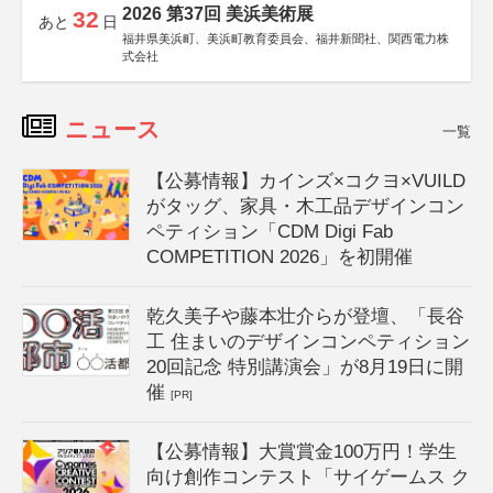
2026 第37回 美浜美術展
32
あと
日
福井県美浜町、美浜町教育委員会、福井新聞社、関西電力株
式会社
ニュース
一覧
【公募情報】カインズ×コクヨ×VUILD
がタッグ、家具・木工品デザインコン
ペティション「CDM Digi Fab
COMPETITION 2026」を初開催
乾久美子や藤本壮介らが登壇、「長谷
工 住まいのデザインコンペティション
20回記念 特別講演会」が8月19日に開
催
[PR]
【公募情報】大賞賞金100万円！学生
向け創作コンテスト「サイゲームス ク