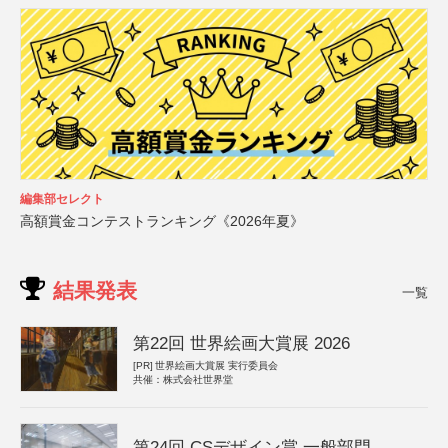
編集部セレクト
高額賞金コンテストランキング《2026年夏》
結果発表
一覧
第22回 世界絵画大賞展 2026
[PR]
世界絵画大賞展 実行委員会
共催：株式会社世界堂
第24回 CSデザイン賞 一般部門