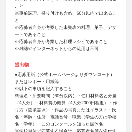
こと
※事前調理、盛り付けも含め、60分以内で出来るこ
と
※応募者自身が考案した未発表の料理、菓子、デザ
ートであること
※応募者自身が考案した料理レシピであること
※雑誌やインターネットからの流用は不可
提出物
●応募用紙（公式ホームページよりダウンロード）
またはレポート用紙等
※以下の事項を記入すること
料理名・所要時間（60分以内）・使用材料名と分量
（4人分）・材料費の概算（4人分2000円程度）・作
り方（箇条書き）・作品の写真またはイラスト・氏
名・年齢・住所・電話番号・職業（学生の方は学校
名・学年）・このコンクールを知った媒体名
※学校単位で応募する場合は、応募者名簿を添付す