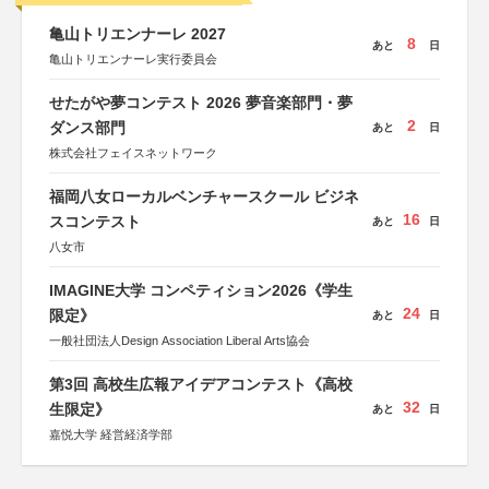
亀山トリエンナーレ 2027
8
あと
日
亀山トリエンナーレ実行委員会
せたがや夢コンテスト 2026 夢音楽部門・夢
2
ダンス部門
あと
日
株式会社フェイスネットワーク
福岡八女ローカルベンチャースクール ビジネ
16
スコンテスト
あと
日
八女市
IMAGINE大学 コンペティション2026《学生
24
限定》
あと
日
一般社団法人Design Association Liberal Arts協会
第3回 高校生広報アイデアコンテスト《高校
32
生限定》
あと
日
嘉悦大学 経営経済学部