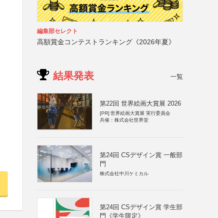
編集部セレクト
高額賞金コンテストランキング《2026年夏》
結果発表
一覧
第22回 世界絵画大賞展 2026
[PR]
世界絵画大賞展 実行委員会
共催：株式会社世界堂
第24回 CSデザイン賞 一般部
門
株式会社中川ケミカル
第24回 CSデザイン賞 学生部
門《学生限定》