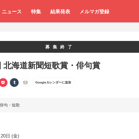
ニュース
特集
結果発表
メルマガ登録
募集終了
回 北海道新聞短歌賞・俳句賞
Googleカレンダーに追加
俳句・短歌
20日 (金)