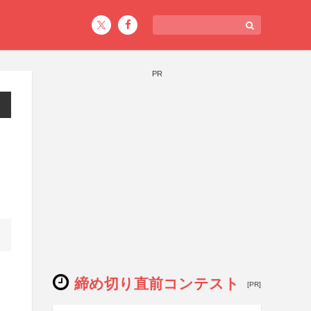
PR
締め切り直前コンテスト
[PR]