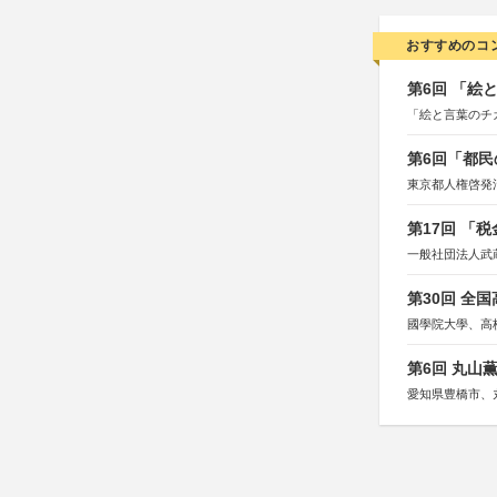
おすすめのコ
第6回 「絵
「絵と言葉のチ
第6回「都民
東京都人権啓発
第17回 「
一般社団法人武
第30回 全
國學院大學、高
第6回 丸山
愛知県豊橋市、