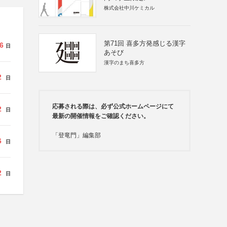
株式会社中川ケミカル
第71回 喜多方発感じる漢字
6
日
あそび
漢字のまち喜多方
2
日
応募される際は、必ず公式ホームページにて
2
日
最新の開催情報をご確認ください。
「登竜門」編集部
6
日
2
日