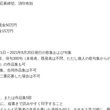
応募締切、消印有効
賞金50万円
金15万円
月21日～2021年8月20日発行の歌集および句集
0首、俳句300句（未発表、既発表は不問、ただし個人の歌句集から
）の作品集も可
集、合同作品集は不可
二重応募した場合は不可
冊、または作品集5部
紙に、縦書きで読みやすく印字すること
イトルと応募者の名前を書いた表紙を付け、ホチキス等で綴じ、