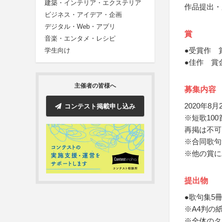
建築・インテリア・エクステリア
作品提出・
ビジネス・アイデア・企画
デジタル・Web・アプリ
賞
音楽・エンタメ・レシピ
●受賞作 
学生向け
●佳作 賞
主催者の皆様へ
募集内容
2020年8
コンテスト掲載申し込み
※短歌10
再掲は不可
※合同歌句
※他の賞に
提出物
●歌句集5
※A4判の
※全体のタ