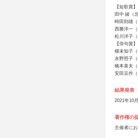
【短歌賞】
田中 綾（
時田則雄（
西勝洋一（
松川洋子（
【俳句賞】
櫂未知子（
永野照子（
橋本喜夫（
安田豆作（
結果発表
2021年
著作権の
主催者にお