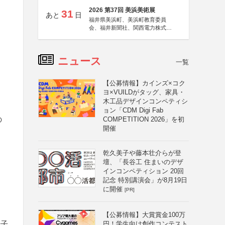
2026 第37回 美浜美術展
31
あと
日
福井県美浜町、美浜町教育委員
会、福井新聞社、関西電力株式会
社
ニュース
一覧
【公募情報】カインズ×コク
ヨ×VUILDがタッグ、家具・
木工品デザインコンペティシ
ョン「CDM Digi Fab
の
COMPETITION 2026」を初
開催
乾久美子や藤本壮介らが登
壇、「長谷工 住まいのデザ
インコンペティション 20回
記念 特別講演会」が8月19日
に開催
[PR]
【公募情報】大賞賞金100万
冊子
円！学生向け創作コンテスト