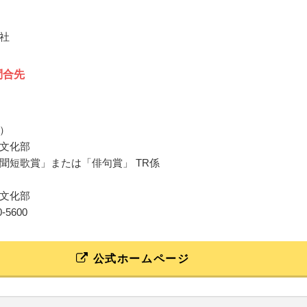
社
問合先
）
文化部
聞短歌賞」または「俳句賞」 TR係
文化部
10-5600
公式ホームページ