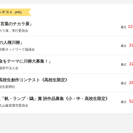
ンテスト
[PR]
と言葉のチカラ展」
12
あと
カラ展」実行委員会
の人権川柳」
2
あと
活動ネットワーク協議会
税金をテーマに川柳大募集！」
2
あと
蔵府中法人会
国高校生創作コンテスト《高校生限定》
2
あと
校生新聞社
薫「帆・ランプ・鷗」賞 詩作品募集《小・中・高校生限定》
5
あと
丸山薫賞運営委員会