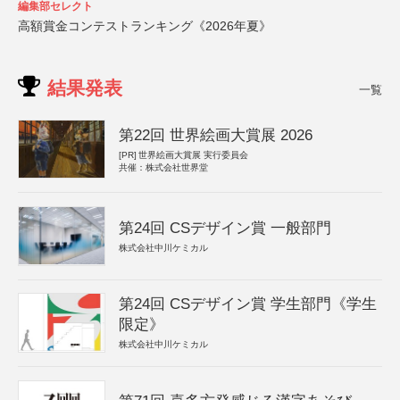
編集部セレクト
高額賞金コンテストランキング《2026年夏》
結果発表
一覧
第22回 世界絵画大賞展 2026
[PR]
世界絵画大賞展 実行委員会
共催：株式会社世界堂
第24回 CSデザイン賞 一般部門
株式会社中川ケミカル
第24回 CSデザイン賞 学生部門《学生
限定》
株式会社中川ケミカル