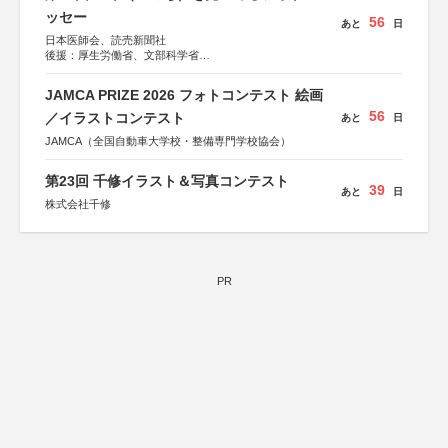
ッセー
56
あと
日
日本医師会、読売新聞社
後援：厚生労働省、文部科学省
協賛：東京海上日動火災保険株式会社、東京海上日動あん
しん生命保険株式会社
JAMCA PRIZE 2026 フォトコンテスト 絵画
56
／イラストコンテスト
あと
日
JAMCA（全国自動車大学校・整備専門学校協会）
第23回 千修イラスト＆写真コンテスト
39
あと
日
株式会社千修
PR