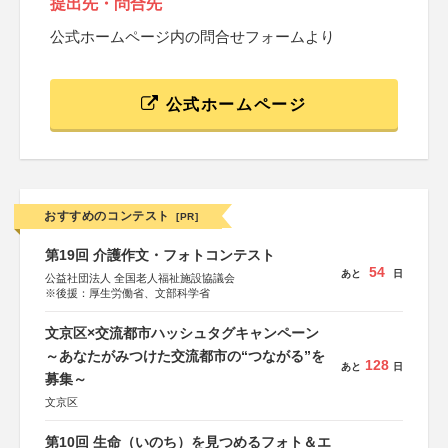
提出先・問合先
公式ホームページ内の問合せフォームより
公式ホームページ
おすすめのコンテスト
[PR]
第19回 介護作文・フォトコンテスト
54
あと
日
公益社団法人 全国老人福祉施設協議会
※後援：厚生労働省、文部科学省
文京区×交流都市ハッシュタグキャンペーン
～あなたがみつけた交流都市の“つながる”を
128
あと
日
募集～
文京区
第10回 生命（いのち）を見つめるフォト＆エ