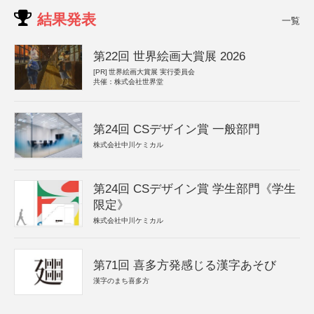
結果発表
一覧
第22回 世界絵画大賞展 2026
[PR]
世界絵画大賞展 実行委員会
共催：株式会社世界堂
第24回 CSデザイン賞 一般部門
株式会社中川ケミカル
第24回 CSデザイン賞 学生部門《学生
限定》
株式会社中川ケミカル
第71回 喜多方発感じる漢字あそび
漢字のまち喜多方