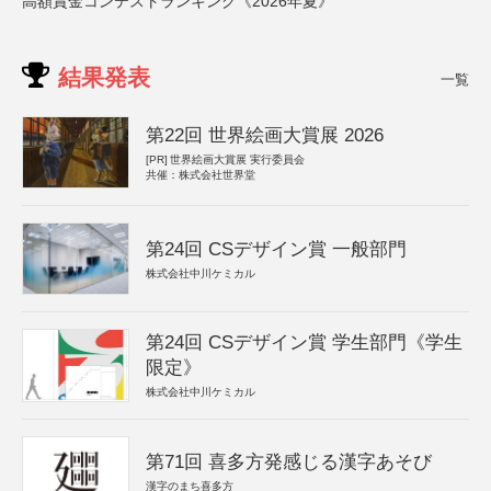
高額賞金コンテストランキング《2026年夏》
結果発表
一覧
第22回 世界絵画大賞展 2026
[PR]
世界絵画大賞展 実行委員会
共催：株式会社世界堂
第24回 CSデザイン賞 一般部門
株式会社中川ケミカル
第24回 CSデザイン賞 学生部門《学生
限定》
株式会社中川ケミカル
第71回 喜多方発感じる漢字あそび
漢字のまち喜多方