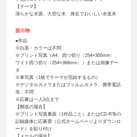
【テーマ】
清らかな水源、大切な水、身近でおいしい水道水
提出物
●作品
※白黒・カラーは不問
※プリント写真（A4、四つ切り〈254×305mm〉、
ワイド四つ切り〈254×368mm〉）または画像デー
タ
※単写真（1枚でテーマが完結するもの）
※デジタルカメラまたはフィルムカメラ、携帯電話
等、不問
※応募は一人3点まで
【郵送の場合】
※プリント写真裏面（1作品ごと）またはCD-R等の
記録媒体に応募票（公式ホームページよりダウンロ
ード）を貼り付け
【メールの場合】