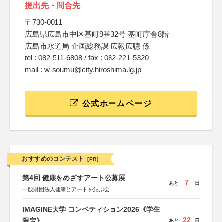
提出先・問合先
〒730-0011
広島県広島市中区基町9番32号 基町庁舎8階
広島市水道局 企画総務課 広報広聴 係
tel : 082-511-6808 / fax : 082-221-5320
mail : w-soumu@city.hiroshima.lg.jp
公式ホームページ
おすすめのコンテスト
[PR]
第4回 健康をめざすアート公募展
7
あと
日
一般財団法人健康とアートを結ぶ会
IMAGINE大学 コンペティション2026《学生
22
限定》
あと
日