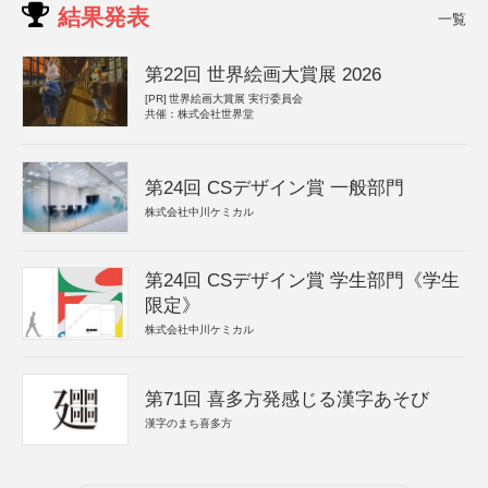
結果発表
一覧
第22回 世界絵画大賞展 2026
[PR]
世界絵画大賞展 実行委員会
共催：株式会社世界堂
第24回 CSデザイン賞 一般部門
株式会社中川ケミカル
第24回 CSデザイン賞 学生部門《学生
限定》
株式会社中川ケミカル
第71回 喜多方発感じる漢字あそび
漢字のまち喜多方