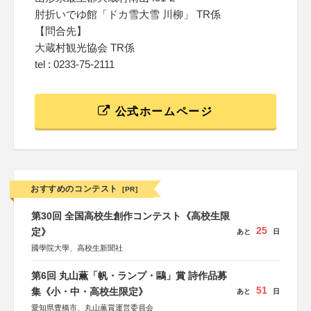
肘折いでゆ館「ドカ雪大雪 川柳」 TR係
【問合先】
大蔵村観光協会 TR係
tel : 0233-75-2111
公式ホームページ
おすすめのコンテスト
[PR]
第30回 全国高校生創作コンテスト《高校生限
25
定》
あと
日
國學院大學、高校生新聞社
第6回 丸山薫「帆・ランプ・鷗」賞 詩作品募
51
集《小・中・高校生限定》
あと
日
愛知県豊橋市、丸山薫賞運営委員会