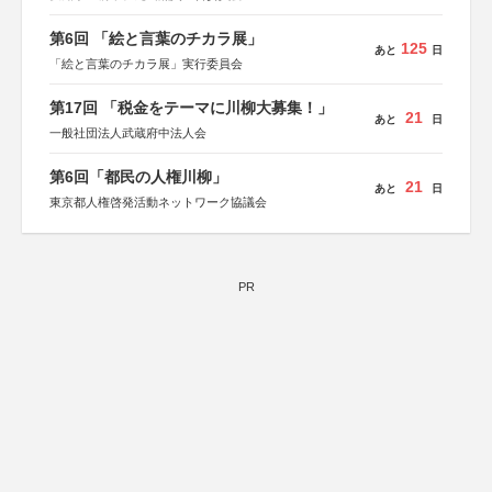
第6回 「絵と言葉のチカラ展」
125
あと
日
「絵と言葉のチカラ展」実行委員会
第17回 「税金をテーマに川柳大募集！」
21
あと
日
一般社団法人武蔵府中法人会
第6回「都民の人権川柳」
21
あと
日
東京都人権啓発活動ネットワーク協議会
PR