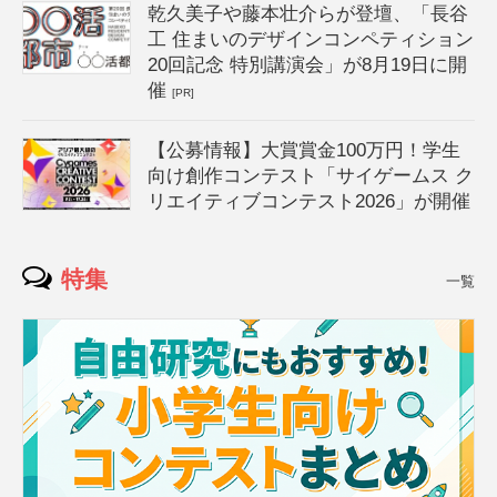
乾久美子や藤本壮介らが登壇、「長谷
工 住まいのデザインコンペティション
20回記念 特別講演会」が8月19日に開
催
[PR]
【公募情報】大賞賞金100万円！学生
向け創作コンテスト「サイゲームス ク
リエイティブコンテスト2026」が開催
特集
一覧