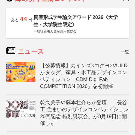
資産形成学生論文アワード 2026《大学
44
あと
日
生・大学院生限定》
一般社団法人資産運用業協会
ニュース
一覧
【公募情報】カインズ×コクヨ×VUILD
がタッグ、家具・木工品デザインコン
ペティション「CDM Digi Fab
COMPETITION 2026」を初開催
乾久美子や藤本壮介らが登壇、「長谷
工 住まいのデザインコンペティション
20回記念 特別講演会」が8月19日に開
催
[PR]