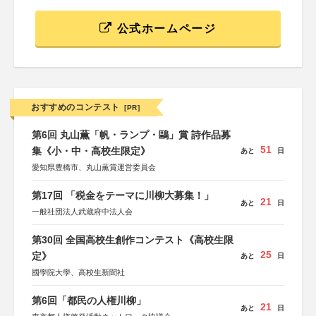
公式ホームページ
おすすめのコンテスト
[PR]
第6回 丸山薫「帆・ランプ・鷗」賞 詩作品募
51
集《小・中・高校生限定》
あと
日
愛知県豊橋市、丸山薫賞運営委員会
第17回 「税金をテーマに川柳大募集！」
21
あと
日
一般社団法人武蔵府中法人会
第30回 全国高校生創作コンテスト《高校生限
25
定》
あと
日
國學院大學、高校生新聞社
第6回「都民の人権川柳」
21
あと
日