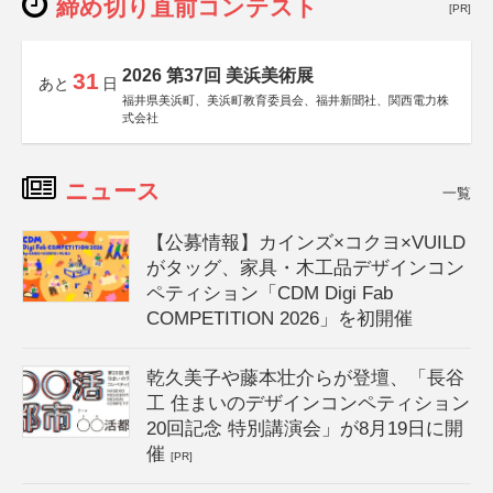
締め切り直前コンテスト
[PR]
2026 第37回 美浜美術展
31
あと
日
福井県美浜町、美浜町教育委員会、福井新聞社、関西電力株
式会社
ニュース
一覧
【公募情報】カインズ×コクヨ×VUILD
がタッグ、家具・木工品デザインコン
ペティション「CDM Digi Fab
COMPETITION 2026」を初開催
乾久美子や藤本壮介らが登壇、「長谷
工 住まいのデザインコンペティション
20回記念 特別講演会」が8月19日に開
催
[PR]