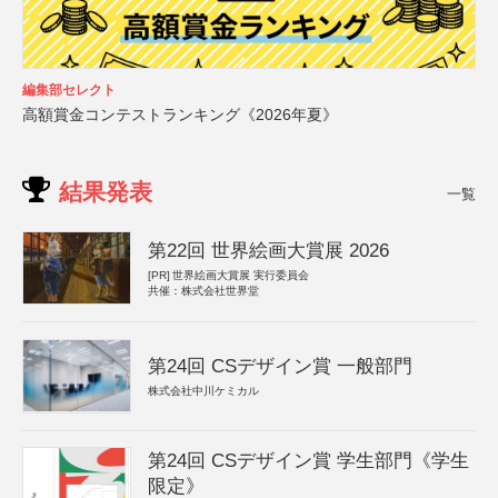
編集部セレクト
高額賞金コンテストランキング《2026年夏》
結果発表
一覧
第22回 世界絵画大賞展 2026
[PR]
世界絵画大賞展 実行委員会
共催：株式会社世界堂
第24回 CSデザイン賞 一般部門
株式会社中川ケミカル
第24回 CSデザイン賞 学生部門《学生
限定》