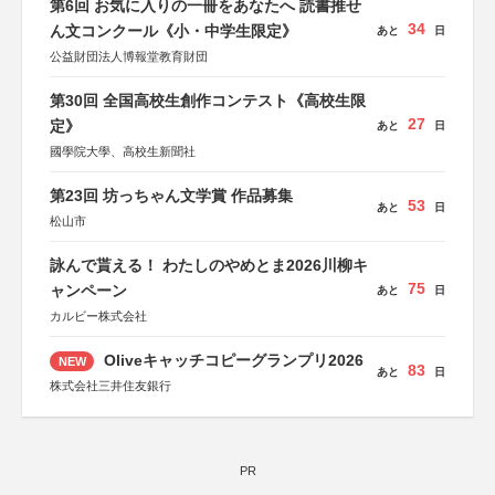
第6回 お気に入りの一冊をあなたへ 読書推せ
34
ん文コンクール《小・中学生限定》
あと
日
公益財団法人博報堂教育財団
第30回 全国高校生創作コンテスト《高校生限
27
定》
あと
日
國學院大學、高校生新聞社
第23回 坊っちゃん文学賞 作品募集
53
あと
日
松山市
詠んで貰える！ わたしのやめとま2026川柳キ
75
ャンペーン
あと
日
カルビー株式会社
Oliveキャッチコピーグランプリ2026
NEW
83
あと
日
株式会社三井住友銀行
PR