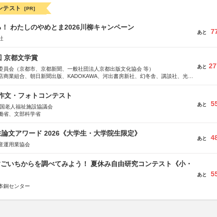
ンテスト
[PR]
！ わたしのやめとま2026川柳キャンペーン
7
あと
社
回 京都文学賞
27
あと
委員会（京都市、京都新聞、一般社団法人京都出版文化協会 等）
店商業組合、朝日新聞出版、KADOKAWA、河出書房新社、幻冬舎、講談社、光文
学館、祥伝社、新潮社、淡交社、ちいさいミシマ社、徳間書店、早川書房、PHP
、文藝春秋、ポプラ社、毎日新聞出版
護作文・フォトコンテスト
5
あと
全国老人福祉施設協議会
働省、文部科学省
論文アワード 2026《大学生・大学院生限定》
4
あと
産運用業協会
すごいちからを調べてみよう！ 夏休み自由研究コンテスト《小・
5
》
あと
本銅センター