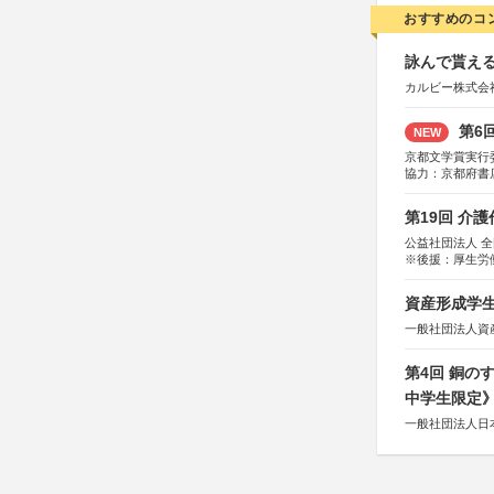
おすすめのコ
詠んで貰える
カルビー株式会
第6
NEW
京都文学賞実行
協力：京都府書
社、集英社、小
研究所、双葉社
第19回 介
公益社団法人 
※後援：厚生労
資産形成学生
一般社団法人資
第4回 銅の
中学生限定
一般社団法人日