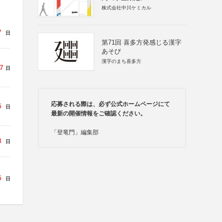
株式会社中川ケミカル
7
日
第71回 喜多方発感じる漢字
あそび
漢字のまち喜多方
7
日
応募される際は、必ず公式ホームページにて
5
日
最新の開催情報をご確認ください。
「登竜門」編集部
8
日
5
日