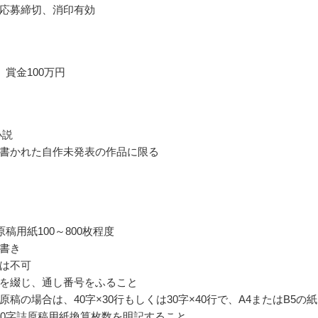
応募締切、消印有効
、賞金100万円
小説
書かれた自作未発表の作品に限る
原稿用紙100～800枚程度
書き
は不可
を綴じ、通し番号をふること
原稿の場合は、40字×30行もしくは30字×40行で、A4またはB5の
00字詰原稿用紙換算枚数を明記すること