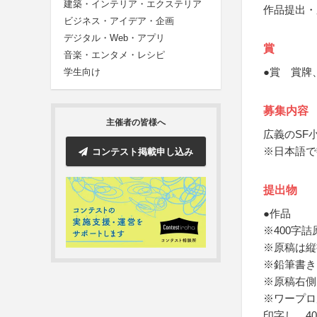
建築・インテリア・エクステリア
作品提出・
ビジネス・アイデア・企画
デジタル・Web・アプリ
賞
音楽・エンタメ・レシピ
●賞 賞牌
学生向け
募集内容
主催者の皆様へ
広義のSF
※日本語で
コンテスト掲載申し込み
提出物
●作品
※400字詰
※原稿は縦
※鉛筆書き
※原稿右側
※ワープロ
印字し、4