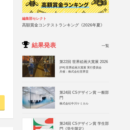
編集部セレクト
高額賞金コンテストランキング《2026年夏》
結果発表
一覧
第22回 世界絵画大賞展 2026
[PR]
世界絵画大賞展 実行委員会
共催：株式会社世界堂
第24回 CSデザイン賞 一般部
門
株式会社中川ケミカル
第24回 CSデザイン賞 学生部
門《学生限定》