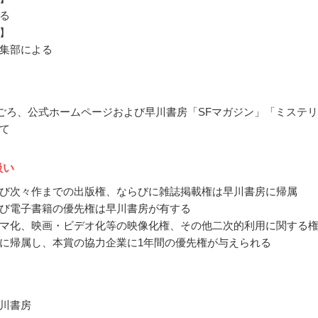
る
】
集部による
9月ごろ、公式ホームページおよび早川書房「SFマガジン」「ミステ
て
扱い
び次々作までの出版権、ならびに雑誌掲載権は早川書房に帰属
び電子書籍の優先権は早川書房が有する
マ化、映画・ビデオ化等の映像化権、その他二次的利用に関する
に帰属し、本賞の協力企業に1年間の優先権が与えられる
川書房