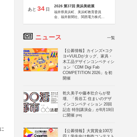
2026 第37回 美浜美術展
34
あと
日
福井県美浜町、美浜町教育委員
会、福井新聞社、関西電力株式会
社
ニュース
一覧
【公募情報】カインズ×コク
ヨ×VUILDがタッグ、家具・
木工品デザインコンペティシ
ョン「CDM Digi Fab
COMPETITION 2026」を初
開催
乾久美子や藤本壮介らが登
壇、「長谷工 住まいのデザ
インコンペティション 20回
記念 特別講演会」が8月19日
に開催
[PR]
紙に
【公募情報】大賞賞金100万
円！学生向け創作コンテスト