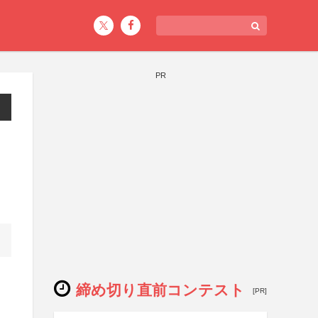
PR
締め切り直前コンテスト
[PR]