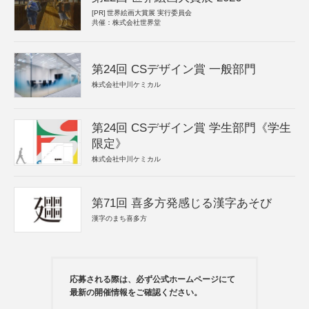
[PR]
世界絵画大賞展 実行委員会
共催：株式会社世界堂
第24回 CSデザイン賞 一般部門
株式会社中川ケミカル
第24回 CSデザイン賞 学生部門《学生
限定》
株式会社中川ケミカル
第71回 喜多方発感じる漢字あそび
漢字のまち喜多方
応募される際は、必ず公式ホームページにて
最新の開催情報をご確認ください。