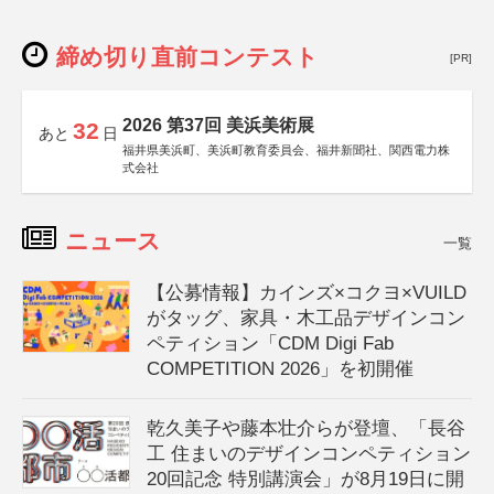
締め切り直前コンテスト
[PR]
2026 第37回 美浜美術展
32
あと
日
福井県美浜町、美浜町教育委員会、福井新聞社、関西電力株
式会社
ニュース
一覧
【公募情報】カインズ×コクヨ×VUILD
がタッグ、家具・木工品デザインコン
ペティション「CDM Digi Fab
COMPETITION 2026」を初開催
乾久美子や藤本壮介らが登壇、「長谷
工 住まいのデザインコンペティション
20回記念 特別講演会」が8月19日に開