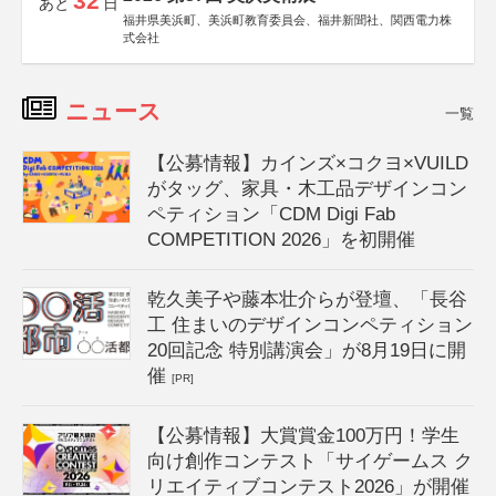
32
あと
日
福井県美浜町、美浜町教育委員会、福井新聞社、関西電力株
式会社
ニュース
一覧
【公募情報】カインズ×コクヨ×VUILD
がタッグ、家具・木工品デザインコン
ペティション「CDM Digi Fab
COMPETITION 2026」を初開催
乾久美子や藤本壮介らが登壇、「長谷
工 住まいのデザインコンペティション
20回記念 特別講演会」が8月19日に開
催
[PR]
【公募情報】大賞賞金100万円！学生
向け創作コンテスト「サイゲームス ク
リエイティブコンテスト2026」が開催