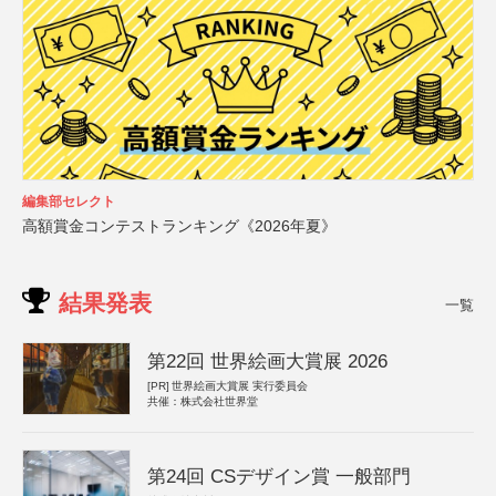
編集部セレクト
高額賞金コンテストランキング《2026年夏》
結果発表
一覧
第22回 世界絵画大賞展 2026
[PR]
世界絵画大賞展 実行委員会
共催：株式会社世界堂
第24回 CSデザイン賞 一般部門