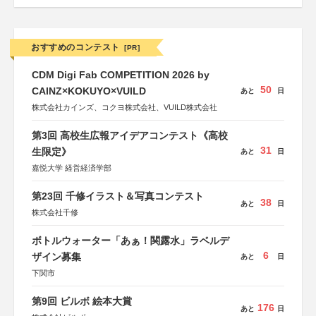
おすすめのコンテスト
[PR]
CDM Digi Fab COMPETITION 2026 by
50
CAINZ×KOKUYO×VUILD
あと
日
株式会社カインズ、コクヨ株式会社、VUILD株式会社
第3回 高校生広報アイデアコンテスト《高校
31
生限定》
あと
日
嘉悦大学 経営経済学部
第23回 千修イラスト＆写真コンテスト
38
あと
日
株式会社千修
ボトルウォーター「あぁ！関露水」ラベルデ
6
ザイン募集
あと
日
下関市
第9回 ビルボ 絵本大賞
176
あと
日