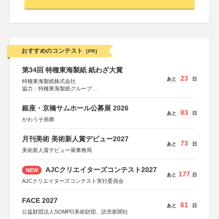
おすすめのコンテスト
[PR]
第34回 特種東海製紙 紙わざ大賞
23
あと
日
特種東海製紙株式会社
協力：特種東海製紙グループ
特別協賛：静岡県長泉町
銀座・京橋サムホール公募展 2026
83
あと
日
かわうそ画廊
月刊美術 美術新人賞デビュー2027
73
あと
日
美術新人賞デビュー展事務局
AJCクリエイターズコンテスト2027
NEW
177
あと
日
AJCクリエイターズコンテスト実行委員会
FACE 2027
61
あと
日
公益財団法人SOMPO美術財団、読売新聞社