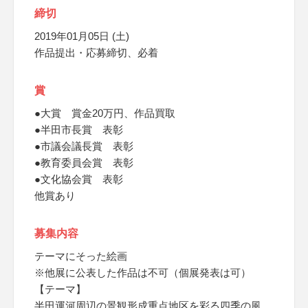
締切
2019年01月05日 (土)
作品提出・応募締切、必着
賞
●大賞 賞金20万円、作品買取
●半田市長賞 表彰
●市議会議長賞 表彰
●教育委員会賞 表彰
●文化協会賞 表彰
他賞あり
募集内容
テーマにそった絵画
※他展に公表した作品は不可（個展発表は可）
【テーマ】
半田運河周辺の景観形成重点地区を彩る四季の風