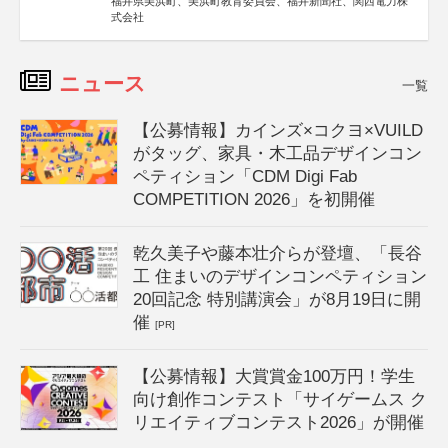
福井県美浜町、美浜町教育委員会、福井新聞社、関西電力株
式会社
ニュース
一覧
【公募情報】カインズ×コクヨ×VUILD
がタッグ、家具・木工品デザインコン
ペティション「CDM Digi Fab
COMPETITION 2026」を初開催
乾久美子や藤本壮介らが登壇、「長谷
工 住まいのデザインコンペティション
20回記念 特別講演会」が8月19日に開
催
[PR]
【公募情報】大賞賞金100万円！学生
向け創作コンテスト「サイゲームス ク
リエイティブコンテスト2026」が開催