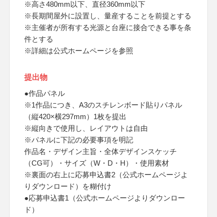
※高さ480mm以下、直径360mm以下
※長期間屋外に設置し、量産することを前提とする
※主催者が所有する光源と台座に接合できる事を条
件とする
※詳細は公式ホームページを参照
提出物
●作品パネル
※1作品につき、A3のスチレンボード貼りパネル
（縦420×横297mm）1枚を提出
※縦向きで使用し、レイアウトは自由
※パネルに下記の必要事項を明記
作品名・デザイン主旨・全体デザインスケッチ
（CG可）・サイズ（W・D・H）・使用素材
※裏面の右上に応募申込書2（公式ホームページよ
りダウンロード）を糊付け
●応募申込書1（公式ホームページよりダウンロー
ド）