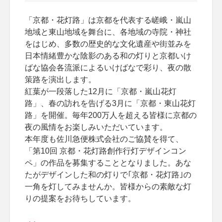
「京都・花灯路」は京都を代表する嵯峨・嵐山
地域と東山地域を舞台に、各地域の寺院・神社
をはじめ、多数の歴史的な文化遺産や街並みを
日本情緒豊かな陰影のある和の灯りと京都いけ
ばな協会各流派によるいけばなで彩り、夜の散
策路を演出します。
紅葉が一段落した12月に「京都・嵐山花灯
路」、春の訪れを告げる3月に「京都・東山花灯
路」を開催。毎年200万人を超える皆様に京都の
夜の風情をお楽しみいただいています。
本年度も佐川急便株式会社のご協賛を得て、
「第10回 京都・花灯路創作行灯デザインコン
ペ」の作品を募集することとなりました。あな
たがデザインした和の灯りで｢京都・花灯路｣の
一角を灯してみませんか。皆様からの素敵な灯
りの提案をお待ちしています。