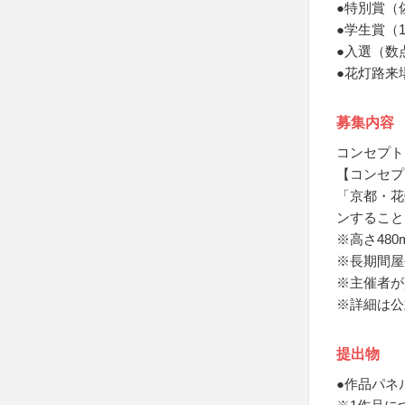
●特別賞（
●学生賞（
●入選（数
●花灯路来
募集内容
コンセプト
【コンセプ
「京都・花
ンすること
※高さ480
※長期間屋
※主催者が
※詳細は公
提出物
●作品パネ