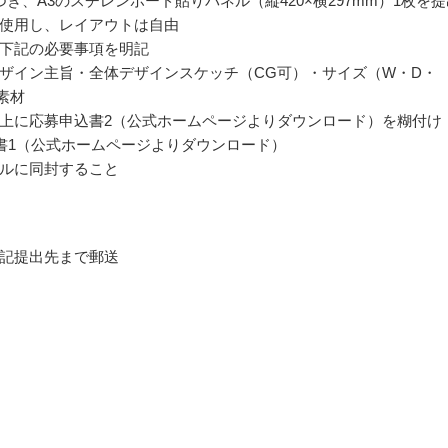
つき、A3のスチレンボード貼りパネル（縦420×横297mm）1枚を提
使用し、レイアウトは自由
下記の必要事項を明記
ザイン主旨・全体デザインスケッチ（CG可）・サイズ（W・D・
素材
上に応募申込書2（公式ホームページよりダウンロード）を糊付け
書1（公式ホームページよりダウンロード）
ルに同封すること
記提出先まで郵送