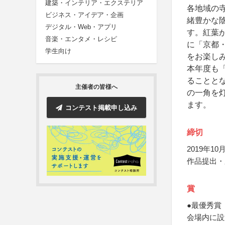
建築・インテリア・エクステリア
各地域の
ビジネス・アイデア・企画
緒豊かな
デジタル・Web・アプリ
す。紅葉
音楽・エンタメ・レシピ
に「京都
学生向け
をお楽し
本年度も
ることと
主催者の皆様へ
の一角を
ます。
コンテスト掲載申し込み
締切
2019年10月
作品提出・
賞
●最優秀賞
会場内に設