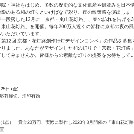
寺院・神社をはじめ、多数の歴史的な文化遺産や街並みを日本
陰影のある和の灯りといけばなで彩り、夜の散策路を演出しま
が一段落した12月に「京都・嵐山花灯路」、春の訪れを告げる3
・東山花灯路」を開催。毎年200万人近くの皆様に京都の夜の風
みいただいています。
「第12回 京都・花灯路創作行灯デザインコンペ」の作品を募集
なりました。あなたがデザインした和の灯りで「京都・花灯路
灯してみませんか。皆様からの素敵な灯りの提案をお待ちして
25日 (金)
応募締切、消印有効
（1点） 賞金20万円、実際に製作し2020年3月開催の「東山花灯
置