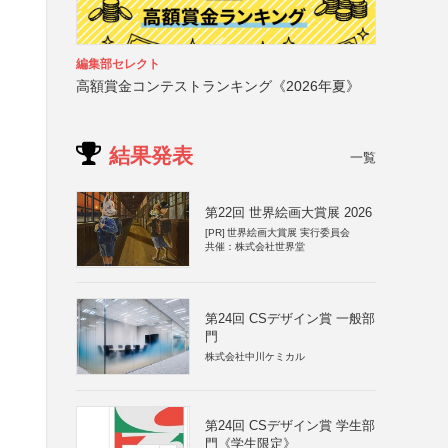
編集部セレクト
高額賞金コンテストランキング《2026年夏》
結果発表
一覧
第22回 世界絵画大賞展 2026
[PR]
世界絵画大賞展 実行委員会
共催：株式会社世界堂
第24回 CSデザイン賞 一般部
門
株式会社中川ケミカル
第24回 CSデザイン賞 学生部
門《学生限定》