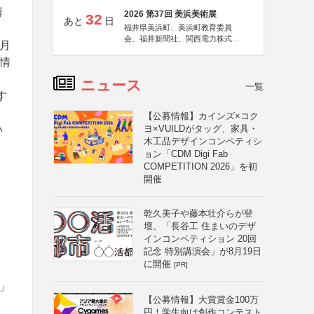
情
2026 第37回 美浜美術展
32
あと
日
福井県美浜町、美浜町教育委員
会、福井新聞社、関西電力株式会
月
社
情
ニュース
一覧
す
」
【公募情報】カインズ×コク
い
ヨ×VUILDがタッグ、家具・
木工品デザインコンペティシ
ョン「CDM Digi Fab
COMPETITION 2026」を初
開催
乾久美子や藤本壮介らが登
壇、「長谷工 住まいのデザ
インコンペティション 20回
記念 特別講演会」が8月19日
に開催
[PR]
路」
【公募情報】大賞賞金100万
円！学生向け創作コンテスト