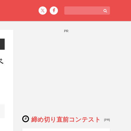
PR
ペ
締め切り直前コンテスト
[PR]
、