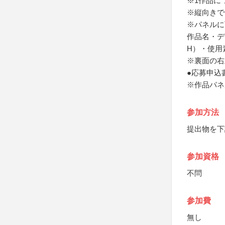
※1作品に
※縦向きで
※パネルに
作品名・デ
H）・使用
※裏面の右
●応募申込
※作品パネ
参加方法
提出物を下
参加資格
不問
参加費
無し