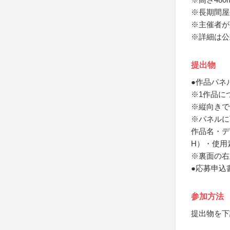
※長期間屋
※主催者が
※詳細は公
提出物
●作品パネ
※1作品に
※縦向きで
※パネルに
作品名・デ
H）・使用
※裏面の右
●応募申込
参加方法
提出物を下