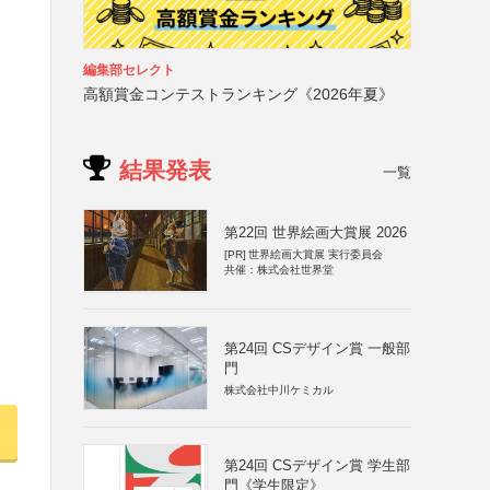
編集部セレクト
高額賞金コンテストランキング《2026年夏》
結果発表
一覧
第22回 世界絵画大賞展 2026
[PR]
世界絵画大賞展 実行委員会
共催：株式会社世界堂
第24回 CSデザイン賞 一般部
門
株式会社中川ケミカル
第24回 CSデザイン賞 学生部
門《学生限定》