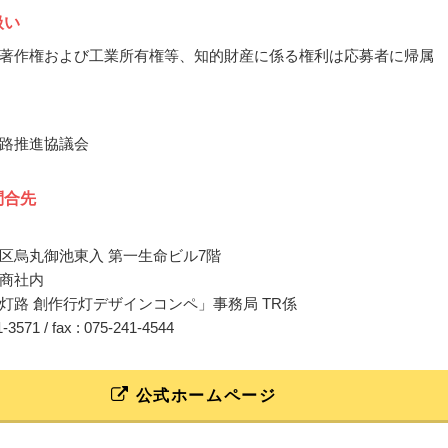
扱い
著作権および工業所有権等、知的財産に係る権利は応募者に帰属
路推進協議会
問合先
区烏丸御池東入 第一生命ビル7階
商社内
灯路 創作行灯デザインコンペ」事務局 TR係
11-3571 / fax : 075-241-4544
公式ホームページ