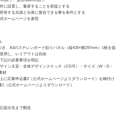
外に設置し、量産することを前提とする
所有する光源と台座に接合できる事を条件とする
式ホームページを参照
ル
つき、A3のスチレンボード貼りパネル（縦420×横297mm）1枚を提
使用し、レイアウトは自由
下記の必要事項を明記
ザイン主旨・全体デザインスケッチ（CG可）・サイズ（W・D・
素材
上に応募申込書2（公式ホームページよりダウンロード）を糊付け
書1（公式ホームページよりダウンロード）
記提出先まで郵送