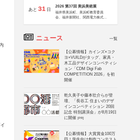
2026 第37回 美浜美術展
31
あと
日
福井県美浜町、美浜町教育委員
会、福井新聞社、関西電力株式会
社
ニュース
一覧
内
【公募情報】カインズ×コク
ヨ×VUILDがタッグ、家具・
木工品デザインコンペティシ
ョン「CDM Digi Fab
COMPETITION 2026」を初
開催
乾久美子や藤本壮介らが登
壇、「長谷工 住まいのデザ
インコンペティション 20回
記念 特別講演会」が8月19日
に開催
[PR]
ザイ
【公募情報】大賞賞金100万
円！学生向け創作コンテスト