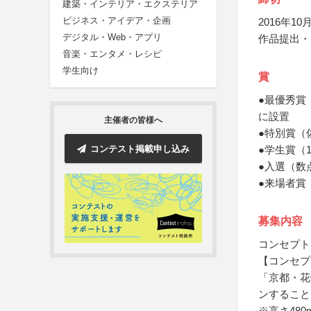
建築・インテリア・エクステリア
ビジネス・アイデア・企画
2016年10月
デジタル・Web・アプリ
作品提出・
音楽・エンタメ・レシピ
学生向け
賞
●最優秀賞
に設置
主催者の皆様へ
●特別賞（
コンテスト掲載申し込み
●学生賞（
●入選（数
●来場者賞
募集内容
コンセプト
【コンセプ
「京都・花
ンすること
※高さ480