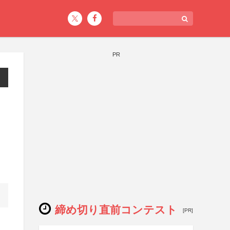
PR
締め切り直前コンテスト
[PR]