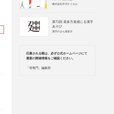
株式会社中川ケミカル
第71回 喜多方発感じる漢字
あそび
漢字のまち喜多方
応募される際は、必ず公式ホームページにて
最新の開催情報をご確認ください。
「登竜門」編集部