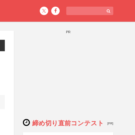
PR
締め切り直前コンテスト
[PR]