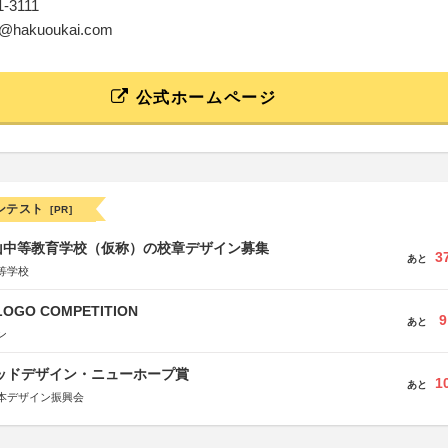
61-3111
ice@hakuoukai.com
公式ホームページ
ンテスト
[PR]
山中等教育学校（仮称）の校章デザイン募集
3
あと
等学校
LOGO COMPETITION
9
あと
ン
グッドデザイン・ニューホープ賞
1
あと
本デザイン振興会