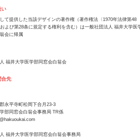
扱い
して提供した当該デザインの著作権（著作権法〈1970年法律第48
条および第28条に規定する権利を含む）は一般社団法人 福井大学医
翁会に帰属
人 福井大学医学部同窓会白翁会
問合先
郡永平寺町松岡下合月23-3
学部同窓会白翁会事務局 TR係
ice@hakuoukai.com
人 福井大学医学部同窓会白翁会事務局