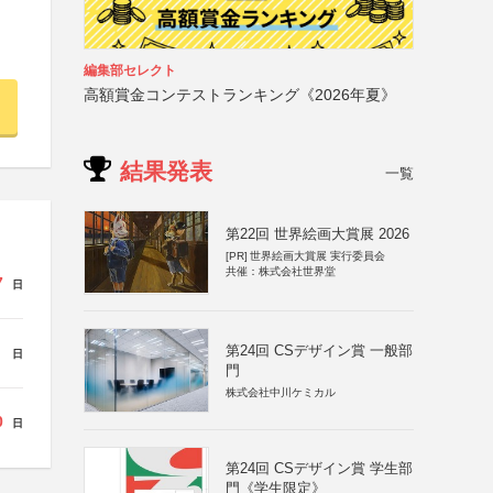
編集部セレクト
高額賞金コンテストランキング《2026年夏》
結果発表
一覧
第22回 世界絵画大賞展 2026
[PR]
世界絵画大賞展 実行委員会
共催：株式会社世界堂
7
日
第24回 CSデザイン賞 一般部
日
門
株式会社中川ケミカル
0
日
第24回 CSデザイン賞 学生部
門《学生限定》