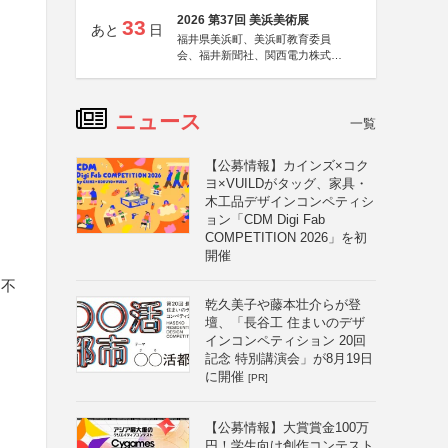
2026 第37回 美浜美術展
33
あと
日
福井県美浜町、美浜町教育委員
会、福井新聞社、関西電力株式会
社
ニュース
一覧
【公募情報】カインズ×コク
ヨ×VUILDがタッグ、家具・
木工品デザインコンペティシ
ョン「CDM Digi Fab
COMPETITION 2026」を初
開催
は不
乾久美子や藤本壮介らが登
壇、「長谷工 住まいのデザ
インコンペティション 20回
記念 特別講演会」が8月19日
に開催
[PR]
【公募情報】大賞賞金100万
円！学生向け創作コンテスト