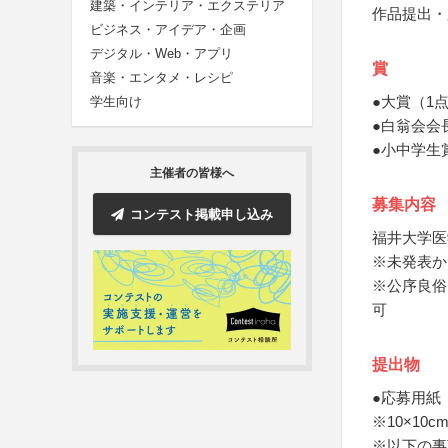
建築・インテリア・エクステリア
作品提出・
ビジネス・アイデア・企画
デジタル・Web・アプリ
賞
音楽・エンタメ・レシピ
●大賞（1
学生向け
●白翁会会
●小中学生
主催者の皆様へ
募集内容
コンテスト掲載申し込み
福井大学医
※未発表か
※公序良俗
可
提出物
●応募用紙
※10×10c
※以下の事