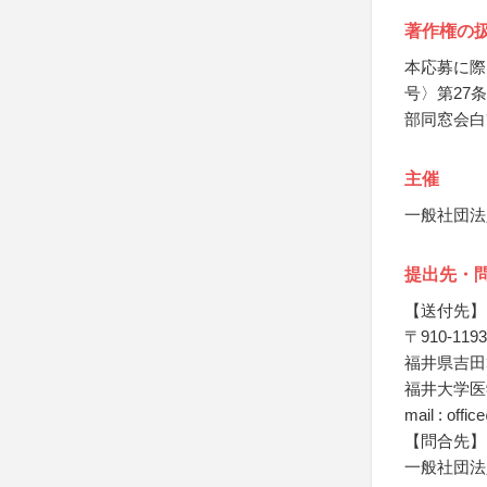
著作権の
本応募に際
号〉第27
部同窓会白
主催
一般社団法
提出先・
【送付先】
〒910-1193
福井県吉田
福井大学医
mail : off
【問合先】
一般社団法