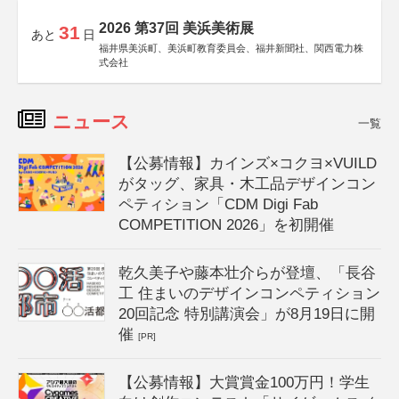
2026 第37回 美浜美術展
31
あと
日
福井県美浜町、美浜町教育委員会、福井新聞社、関西電力株
式会社
ニュース
一覧
【公募情報】カインズ×コクヨ×VUILD
がタッグ、家具・木工品デザインコン
ペティション「CDM Digi Fab
COMPETITION 2026」を初開催
乾久美子や藤本壮介らが登壇、「長谷
工 住まいのデザインコンペティション
20回記念 特別講演会」が8月19日に開
催
[PR]
【公募情報】大賞賞金100万円！学生