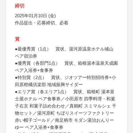
締切
2025年01月10日 (金)
作品提出・応募締切、必着
賞
●最優秀賞（1点） 賞状、湯河原温泉ホテル城山
ペア宿泊券
●優秀賞（各部門1点） 賞状、箱根湯本温泉天成園
ペア入浴券+食事券
●特別賞（2点） 賞状、ジオツアー特別招待券+小
田原柑橘倶楽部 地域振興サイダー
●エリア賞（各エリア1点） 賞状、箱根町 湯本富
士屋ホテル ペア食事券／小田原市 四季料理・和菓
子右京 和菓子詰め合わせ／真鶴町 スミマルシェ 干
物セット／湯河原町 ちぼりスイーツファクトリー
赤い帽子ゴールド／南足柄市 モダン湯治おんりー
ゆー ペア入浴券+食事券