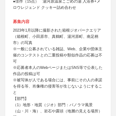
●佳作（15点） 湯河原温泉こごめの湯 入浴券+メ
ロウレジェンド クッキー詰め合わせ
募集内容
2023年1月以降に撮影された箱根ジオパークエリア
（箱根町、小田原市、真鶴町、湯河原町、南足柄
市）の写真
※一般に公募されている雑誌、Web、企業や団体主
催のコンテストとの二重投稿や類似作品の応募は不
可
※応募者本人のWebページまたはSNS等で公表した
作品の投稿は可
※被写体が人である場合には、事前にその人の承諾
を得る等、肖像権の侵害等が生じないようにするこ
と
【部門】
（1）地形・地質（ジオ）部門：パノラマ風景
（山・川・海）、岩石や露頭（地層の見える場所）