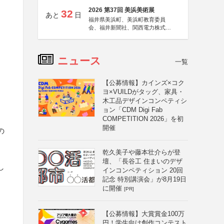
2026 第37回 美浜美術展
32
あと
日
福井県美浜町、美浜町教育委員
会、福井新聞社、関西電力株式会
社
ニュース
一覧
【公募情報】カインズ×コク
ヨ×VUILDがタッグ、家具・
木工品デザインコンペティシ
ョン「CDM Digi Fab
COMPETITION 2026」を初
開催
の
乾久美子や藤本壮介らが登
壇、「長谷工 住まいのデザ
し
インコンペティション 20回
記念 特別講演会」が8月19日
に開催
[PR]
【公募情報】大賞賞金100万
円！学生向け創作コンテスト