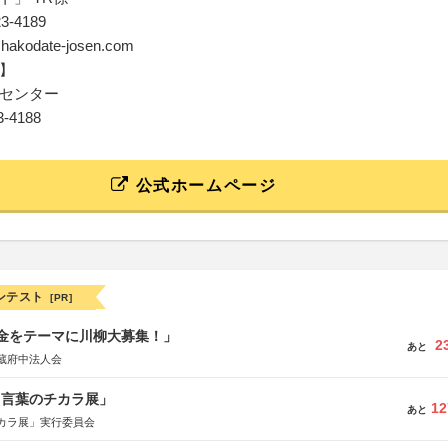
23-4189
o@hakodate-josen.com
】
センター
23-4188
公式ホームページ
ンテスト
[PR]
税金をテーマに川柳大募集！」
2
あと
蔵府中法人会
と言葉のチカラ展」
12
あと
カラ展」実行委員会