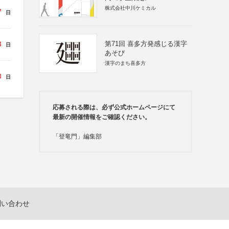
株式会社中川ケミカル
7
日
3
第71回 喜多方発感じる漢字
日
あそび
漢字のまち喜多方
3
日
応募される際は、必ず公式ホームページにて
最新の開催情報をご確認ください。
「登竜門」編集部
問い合わせ