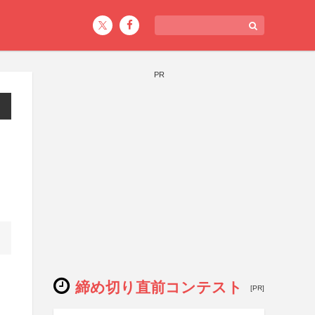
PR
締め切り直前コンテスト
[PR]