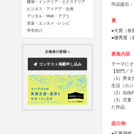
建築・インテリア・エクステリア
作品提出・
ビジネス・アイデア・企画
デジタル・Web・アプリ
賞
音楽・エンタメ・レシピ
●大賞（各
学生向け
●優秀賞（
主催者の皆様へ
募集内容
テーマにそ
コンテスト掲載申し込み
【部門／テ
（1）男女
生活（カジ
（2）自由
（3）児童
た作品
提出物
●応募用紙