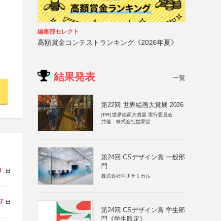
編集部セレクト
高額賞金コンテストランキング《2026年夏》
結果発表
一覧
第22回 世界絵画大賞展 2026
[PR]
世界絵画大賞展 実行委員会
共催：株式会社世界堂
第24回 CSデザイン賞 一般部
門
3
日
株式会社中川ケミカル
7
日
第24回 CSデザイン賞 学生部
門《学生限定》