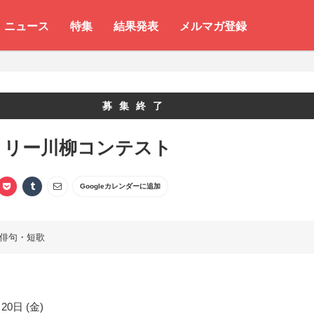
ニュース
特集
結果発表
メルマガ登録
募集終了
ミリー川柳コンテスト
Googleカレンダーに追加
俳句・短歌
20日 (金)