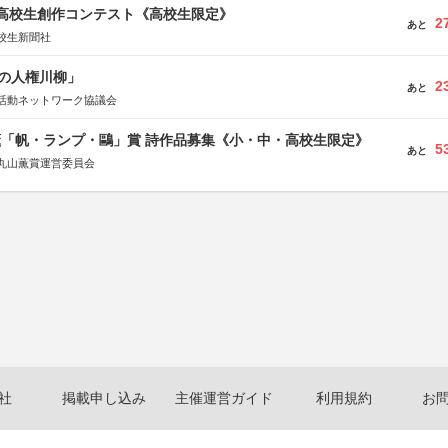
国高校生創作コンテスト《高校生限定》
2
あと
校生新聞社
の人権川柳」
2
あと
活動ネットワーク協議会
薫「帆・ランプ・鷗」賞 詩作品募集《小・中・高校生限定》
5
あと
丸山薫賞運営委員会
社
掲載申し込み
主催運営ガイド
利用規約
お