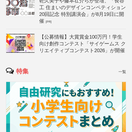
乾久美子や藤本壮介らが登壇、「長谷
工 住まいのデザインコンペティション
20回記念 特別講演会」が8月19日に開
催
[PR]
【公募情報】大賞賞金100万円！学生
向け創作コンテスト「サイゲームス ク
リエイティブコンテスト2026」が開催
特集
一覧