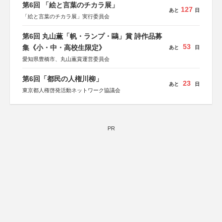
第6回 「絵と言葉のチカラ展」
127
あと
日
「絵と言葉のチカラ展」実行委員会
第6回 丸山薫「帆・ランプ・鷗」賞 詩作品募
53
集《小・中・高校生限定》
あと
日
愛知県豊橋市、丸山薫賞運営委員会
第6回「都民の人権川柳」
23
あと
日
東京都人権啓発活動ネットワーク協議会
PR