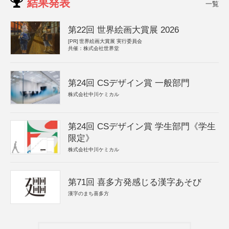
結果発表
一覧
第22回 世界絵画大賞展 2026
[PR]
世界絵画大賞展 実行委員会
共催：株式会社世界堂
第24回 CSデザイン賞 一般部門
株式会社中川ケミカル
第24回 CSデザイン賞 学生部門《学生
限定》
株式会社中川ケミカル
第71回 喜多方発感じる漢字あそび
漢字のまち喜多方