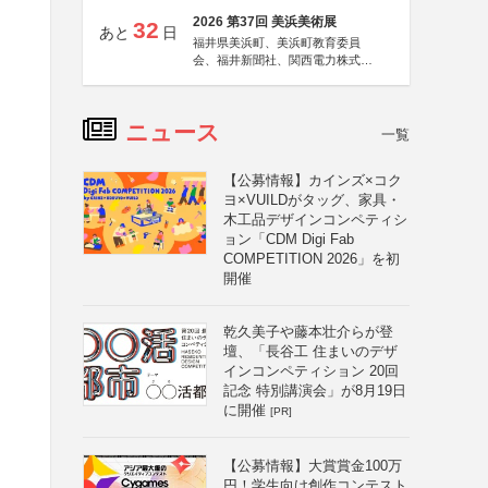
2026 第37回 美浜美術展
32
あと
日
福井県美浜町、美浜町教育委員
会、福井新聞社、関西電力株式会
社
ニュース
一覧
【公募情報】カインズ×コク
ヨ×VUILDがタッグ、家具・
木工品デザインコンペティシ
ョン「CDM Digi Fab
COMPETITION 2026」を初
開催
乾久美子や藤本壮介らが登
壇、「長谷工 住まいのデザ
インコンペティション 20回
記念 特別講演会」が8月19日
に開催
[PR]
【公募情報】大賞賞金100万
円！学生向け創作コンテスト