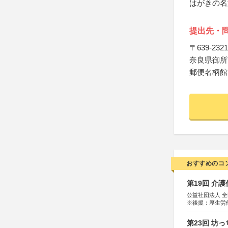
はがきの名
提出先・
〒639-2321
奈良県御所市
郵便名柄館
おすすめのコ
第19回 介
公益社団法人 
※後援：厚生労
第23回 坊