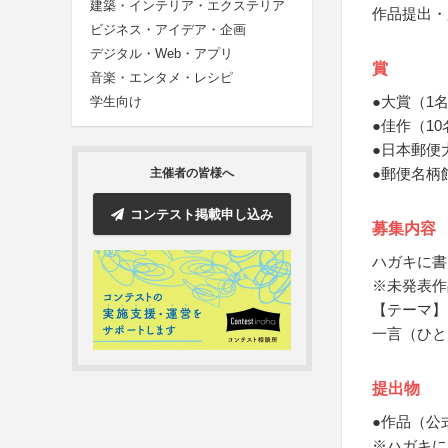
建築・インテリア・エクステリア
作品提出・
ビジネス・アイデア・企画
デジタル・Web・アプリ
賞
音楽・エンタメ・レシピ
●大賞（1
学生向け
●佳作（1
●日本郵便
●郵便名柄
主催者の皆様へ
コンテスト掲載申し込み
募集内容
ハガキに書
※未発表作
【テーマ】
一言（ひと
提出物
●作品（公
※ハガキに