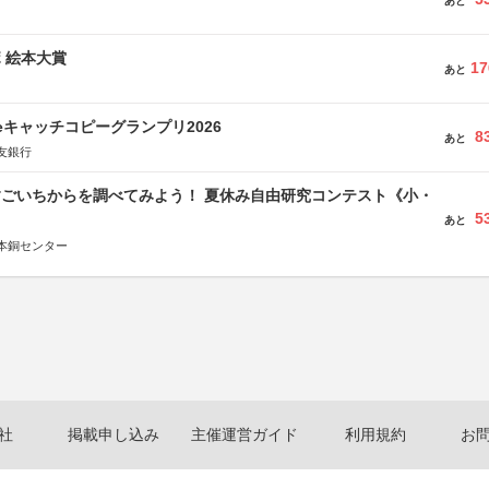
あと
ボ 絵本大賞
17
あと
veキャッチコピーグランプリ2026
8
あと
友銀行
すごいちからを調べてみよう！ 夏休み自由研究コンテスト《小・
5
》
あと
本銅センター
社
掲載申し込み
主催運営ガイド
利用規約
お