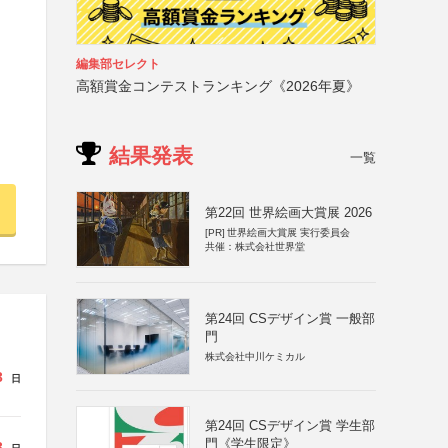
編集部セレクト
高額賞金コンテストランキング《2026年夏》
結果発表
一覧
第22回 世界絵画大賞展 2026
[PR]
世界絵画大賞展 実行委員会
共催：株式会社世界堂
第24回 CSデザイン賞 一般部
門
株式会社中川ケミカル
3
日
第24回 CSデザイン賞 学生部
門《学生限定》
3