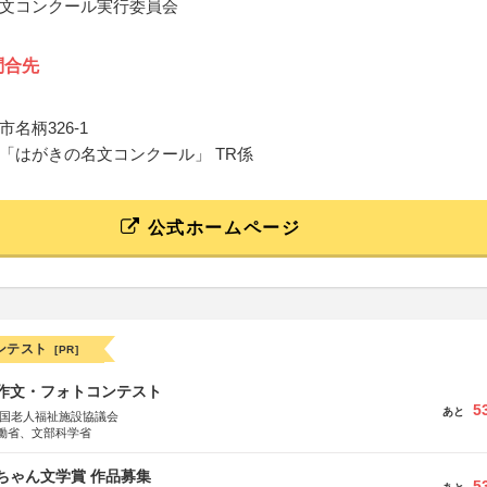
文コンクール実行委員会
問合先
名柄326-1
「はがきの名文コンクール」 TR係
公式ホームページ
ンテスト
[PR]
護作文・フォトコンテスト
5
あと
全国老人福祉施設協議会
働省、文部科学省
っちゃん文学賞 作品募集
5