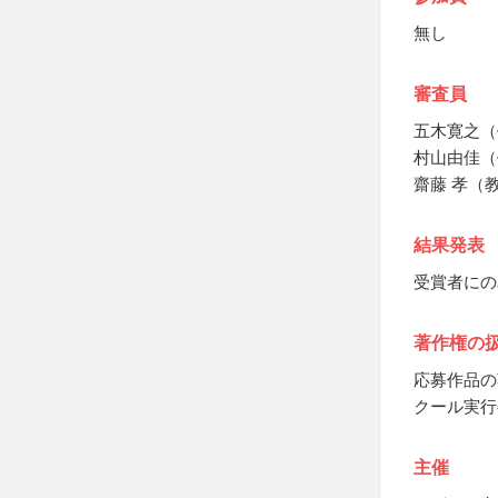
無し
審査員
五木寛之（
村山由佳（
齋藤 孝（
結果発表
受賞者にの
著作権の
応募作品の
クール実行
主催