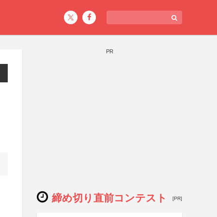
PR
締め切り直前コンテスト
[PR]