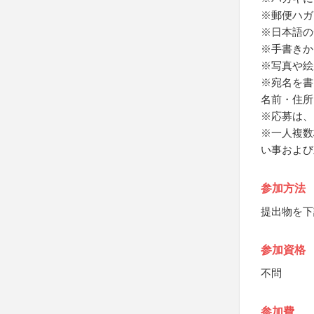
※郵便ハガ
※日本語の
※手書きか
※写真や絵
※宛名を書
名前・住所
※応募は、
※一人複数
い事および
参加方法
提出物を下
参加資格
不問
参加費