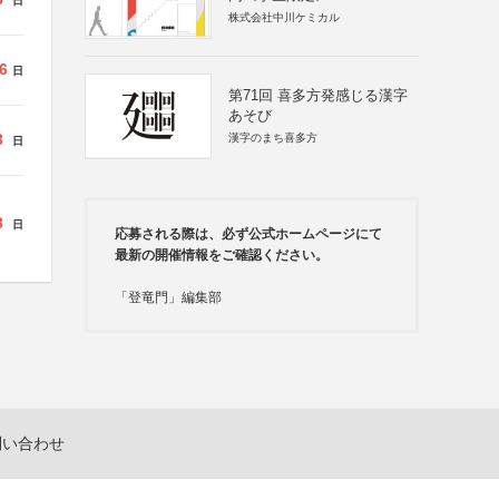
日
株式会社中川ケミカル
6
日
第71回 喜多方発感じる漢字
あそび
3
漢字のまち喜多方
日
3
日
応募される際は、必ず公式ホームページにて
最新の開催情報をご確認ください。
「登竜門」編集部
問い合わせ