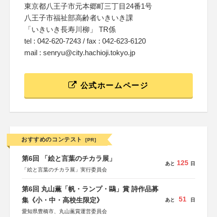
東京都八王子市元本郷町三丁目24番1号
八王子市福祉部高齢者いきいき課
「いきいき長寿川柳」 TR係
tel : 042-620-7243 / fax : 042-623-6120
mail : senryu@city.hachioji.tokyo.jp
公式ホームページ
おすすめのコンテスト
[PR]
第6回 「絵と言葉のチカラ展」
125
あと
日
「絵と言葉のチカラ展」実行委員会
第6回 丸山薫「帆・ランプ・鷗」賞 詩作品募
51
集《小・中・高校生限定》
あと
日
愛知県豊橋市、丸山薫賞運営委員会