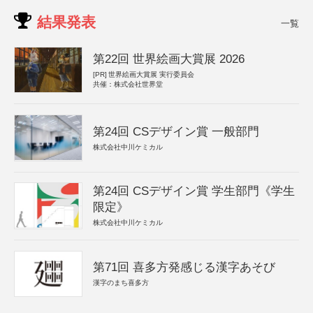
結果発表
一覧
第22回 世界絵画大賞展 2026
[PR]
世界絵画大賞展 実行委員会
共催：株式会社世界堂
第24回 CSデザイン賞 一般部門
株式会社中川ケミカル
第24回 CSデザイン賞 学生部門《学生
限定》
株式会社中川ケミカル
第71回 喜多方発感じる漢字あそび
漢字のまち喜多方