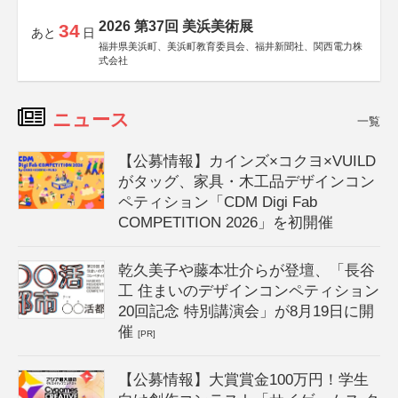
2026 第37回 美浜美術展
34
あと
日
福井県美浜町、美浜町教育委員会、福井新聞社、関西電力株
式会社
ニュース
一覧
【公募情報】カインズ×コクヨ×VUILD
がタッグ、家具・木工品デザインコン
ペティション「CDM Digi Fab
COMPETITION 2026」を初開催
乾久美子や藤本壮介らが登壇、「長谷
工 住まいのデザインコンペティション
20回記念 特別講演会」が8月19日に開
催
[PR]
【公募情報】大賞賞金100万円！学生