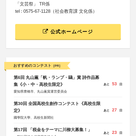
「文芸祭」 TR係
tel : 0575-67-1128（社会教育課 文化係）
公式ホームページ
おすすめのコンテスト
[PR]
第6回 丸山薫「帆・ランプ・鷗」賞 詩作品募
53
集《小・中・高校生限定》
あと
日
愛知県豊橋市、丸山薫賞運営委員会
第30回 全国高校生創作コンテスト《高校生限
27
定》
あと
日
國學院大學、高校生新聞社
第17回 「税金をテーマに川柳大募集！」
23
あと
日