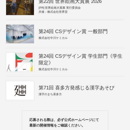
第22回 世界絵画大賞展 2026
[PR]
世界絵画大賞展 実行委員会
共催：株式会社世界堂
第24回 CSデザイン賞 一般部門
株式会社中川ケミカル
第24回 CSデザイン賞 学生部門《学生
限定》
株式会社中川ケミカル
第71回 喜多方発感じる漢字あそび
漢字のまち喜多方
応募される際は、必ず公式ホームページにて
最新の開催情報をご確認ください。