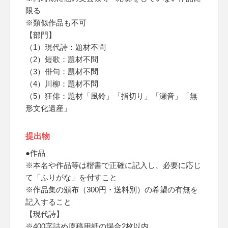
限る
※類似作品も不可
【部門】
（1）現代詩：題材不問
（2）短歌：題材不問
（3）俳句：題材不問
（4）川柳：題材不問
（5）狂俳：題材「風鈴」「指切り」「瀬音」「無
形文化遺産」
提出物
●作品
※本名や作品等は楷書で正確に記入し、必要に応じ
て「ふりがな」を付すこと
※作品集の頒布（300円・送料別）の希望の有無を
記入すること
【現代詩】
※400字詰め原稿用紙の場合2枚以内