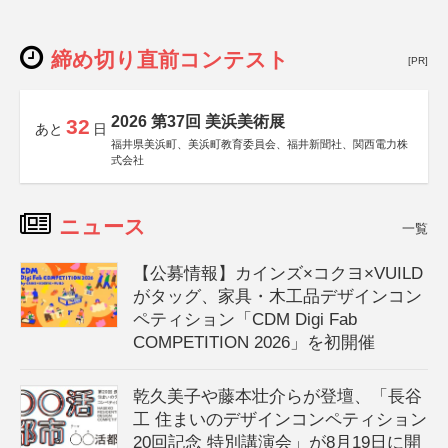
締め切り直前コンテスト
[PR]
2026 第37回 美浜美術展
32
あと
日
福井県美浜町、美浜町教育委員会、福井新聞社、関西電力株
式会社
ニュース
一覧
【公募情報】カインズ×コクヨ×VUILD
がタッグ、家具・木工品デザインコン
ペティション「CDM Digi Fab
COMPETITION 2026」を初開催
乾久美子や藤本壮介らが登壇、「長谷
工 住まいのデザインコンペティション
20回記念 特別講演会」が8月19日に開