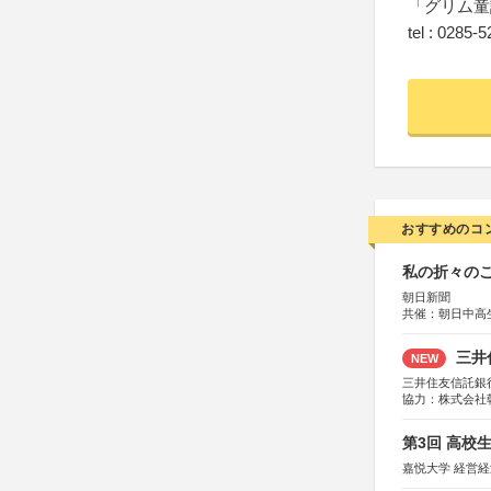
「グリム童
tel : 0285-
おすすめのコ
私の折々のこ
朝日新聞
共催：朝日中高
三井
NEW
三井住友信託銀
協力：株式会社
後援：日本郵便
第3回 高校
嘉悦大学 経営