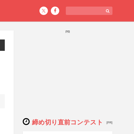
PR
締め切り直前コンテスト
[PR]