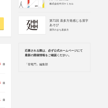
株式会社中川ケミカル
第71回 喜多方発感じる漢字
あそび
漢字のまち喜多方
応募される際は、必ず公式ホームページにて
最新の開催情報をご確認ください。
8
「登竜門」編集部
日
5
日
1
日