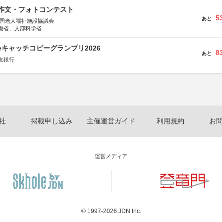
護作文・フォトコンテスト
5
あと
全国老人福祉施設協議会
働省、文部科学省
veキャッチコピーグランプリ2026
8
あと
友銀行
社
掲載申し込み
主催運営ガイド
利用規約
お
運営メディア
© 1997-2026
JDN Inc.