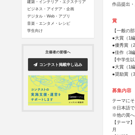
建築・インテリア・エクステリア
作品提出・
ビジネス・アイデア・企画
デジタル・Web・アプリ
賞
音楽・エンタメ・レシピ
【一般の部
学生向け
●大賞（1
●優秀賞（
●佳作（3
主催者の皆様へ
【中学生以
コンテスト掲載申し込み
●大賞（1
●奨励賞（
募集内容
テーマにそ
※日本語で
※他の賞へ
【テーマ】
月