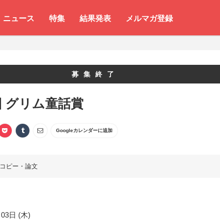
ニュース
特集
結果発表
メルマガ登録
募集終了
回 グリム童話賞
Googleカレンダーに追加
コピー・論文
03日 (木)