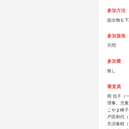
参加方法
提出物を下
参加資格
不問
参加費
無し
審査員
岡 信子（
理事、児童
こやま峰子
戸田和代（
天沼春樹（