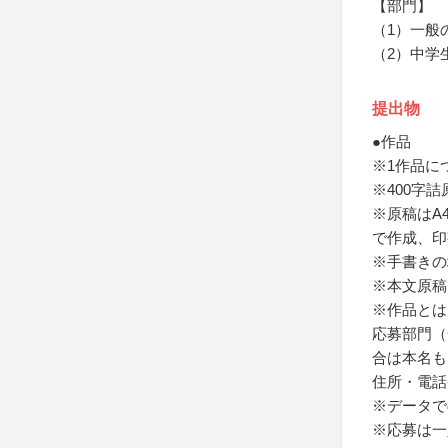
【部門】
（1）一般
（2）中学
提出物
●作品
※1作品に
※400字詰
※原稿はA
で作成、印
※手書きの
※本文原稿
※作品とは
応募部門（
合は本名も
住所・電話
※データで
※応募は一