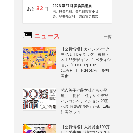
2026 第37回 美浜美術展
32
あと
日
福井県美浜町、美浜町教育委員
会、福井新聞社、関西電力株式会
社
ニュース
一覧
【公募情報】カインズ×コク
ヨ×VUILDがタッグ、家具・
木工品デザインコンペティシ
ョン「CDM Digi Fab
COMPETITION 2026」を初
開催
乾久美子や藤本壮介らが登
壇、「長谷工 住まいのデザ
インコンペティション 20回
記念 特別講演会」が8月19日
に開催
[PR]
【公募情報】大賞賞金100万
円！学生向け創作コンテスト