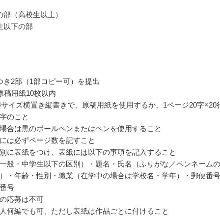
の部（高校生以上）
生以下の部
つき2部（1部コピー可）を提出
原稿用紙10枚以内
4サイズ横置き縦書きで、原稿用紙を使用するか、1ページ20字×20
字のこと
場合は黒のボールペンまたはペンを使用すること
には必ずページ数を記すこと
別に表紙をつけ、表紙には以下の事項を記入すること
一般・中学生以下の区別）・題名・氏名（ふりがな／ペンネーム
）・年齢・性別・職業（在学中の場合は学校名・学年）・郵便番
番号
の応募は不可
人何編でも可、ただし表紙は作品ごとに付けること