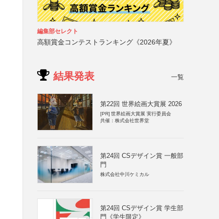
編集部セレクト
高額賞金コンテストランキング《2026年夏》
結果発表
一覧
第22回 世界絵画大賞展 2026
[PR]
世界絵画大賞展 実行委員会
共催：株式会社世界堂
第24回 CSデザイン賞 一般部
門
株式会社中川ケミカル
第24回 CSデザイン賞 学生部
門《学生限定》