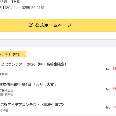
話賞」TR係
52-1180 / fax : 0285-52-1181
公式ホームページ
ンテスト
[PR]
とばコンテスト 2026《中・高校生限定》
6
あと
生新聞
住友信託銀行 第4回 「わたし大賞」
5
あと
行株式会社
朝日新聞社
株式会社
生広報アイデアコンテスト《高校生限定》
3
あと
経済学部