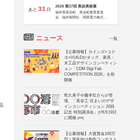
2026 第37回 美浜美術展
31
あと
日
福井県美浜町、美浜町教育委員
会、福井新聞社、関西電力株式会
社
ニュース
一覧
【公募情報】カインズ×コク
ヨ×VUILDがタッグ、家具・
木工品デザインコンペティシ
ョン「CDM Digi Fab
COMPETITION 2026」を初
開催
乾久美子や藤本壮介らが登
壇、「長谷工 住まいのデザ
品
インコンペティション 20回
記念 特別講演会」が8月19日
に開催
[PR]
【公募情報】大賞賞金100万
円！学生向け創作コンテスト