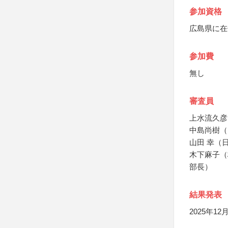
参加資格
広島県に在
参加費
無し
審査員
上水流久彦
中島尚樹（
山田 幸（
木下麻子（
部長）
結果発表
2025年