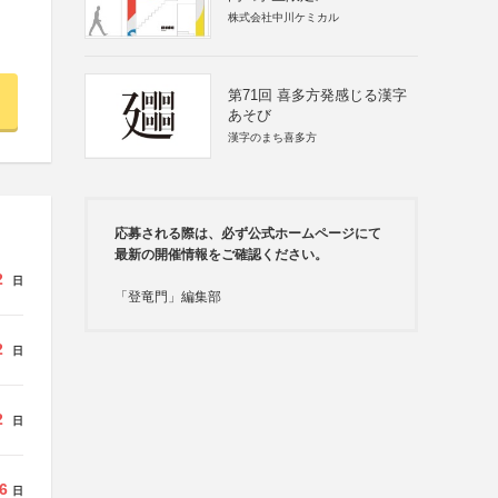
株式会社中川ケミカル
第71回 喜多方発感じる漢字
あそび
漢字のまち喜多方
応募される際は、必ず公式ホームページにて
最新の開催情報をご確認ください。
2
日
「登竜門」編集部
2
日
2
日
6
日