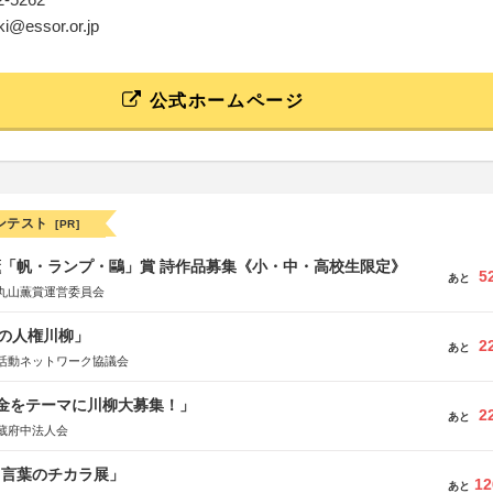
iki@essor.or.jp
公式ホームページ
ンテスト
[PR]
薫「帆・ランプ・鷗」賞 詩作品募集《小・中・高校生限定》
5
あと
丸山薫賞運営委員会
の人権川柳」
2
あと
活動ネットワーク協議会
税金をテーマに川柳大募集！」
2
あと
蔵府中法人会
と言葉のチカラ展」
12
あと