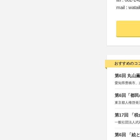
mail : wata
おすすめのコ
第6回 丸山
愛知県豊橋市、
第6回「都民
東京都人権啓発
第17回 「
一般社団法人武
第6回 「絵