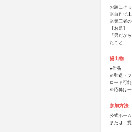
お題にそっ
※自作で未
※第三者の
【お題】
「男だから
たこと
提出物
●作品
※郵送・フ
ロード可能
※応募は一
参加方法
公式ホーム
または、提