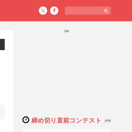
PR
締め切り直前コンテスト
[PR]