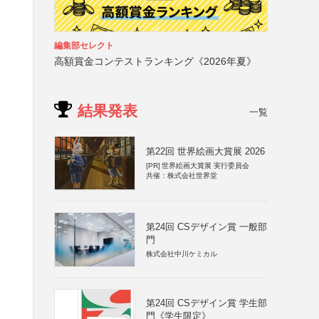
）
編集部セレクト
高額賞金コンテストランキング《2026年夏》
結果発表
一覧
第22回 世界絵画大賞展 2026
[PR]
世界絵画大賞展 実行委員会
共催：株式会社世界堂
第24回 CSデザイン賞 一般部
門
株式会社中川ケミカル
第24回 CSデザイン賞 学生部
門《学生限定》