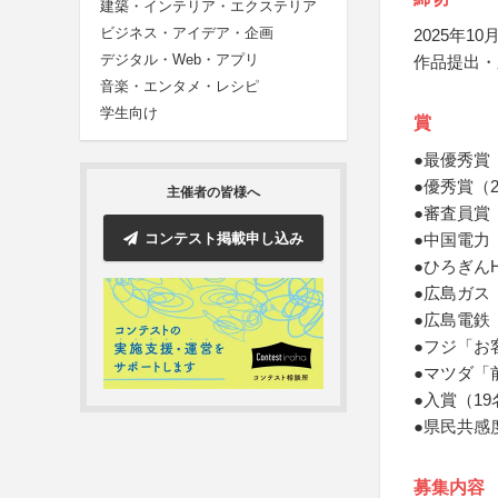
建築・インテリア・エクステリア
ビジネス・アイデア・企画
2025年10月
デジタル・Web・アプリ
作品提出・
音楽・エンタメ・レシピ
学生向け
賞
●最優秀賞
●優秀賞（
主催者の皆様へ
●審査員賞
コンテスト掲載申し込み
●中国電力
●ひろぎん
●広島ガス
●広島電鉄
●フジ「お
●マツダ「
●入賞（1
●県民共感度
募集内容