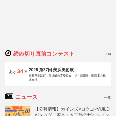
締め切り直前コンテスト
[PR]
2026 第37回 美浜美術展
34
あと
日
福井県美浜町、美浜町教育委員会、福井新聞社、関西電力株
式会社
ニュース
一覧
【公募情報】カインズ×コクヨ×VUILD
がタッグ、家具・木工品デザインコン