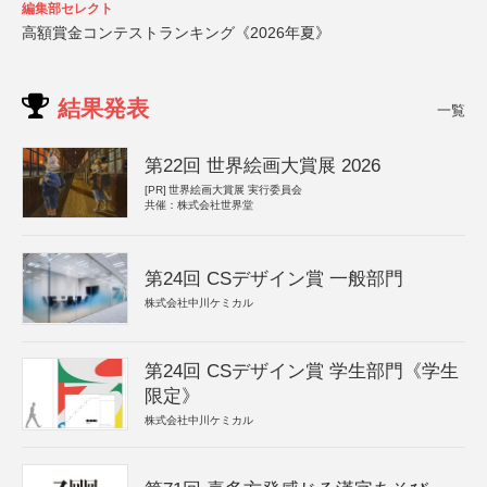
編集部セレクト
高額賞金コンテストランキング《2026年夏》
結果発表
一覧
第22回 世界絵画大賞展 2026
[PR]
世界絵画大賞展 実行委員会
共催：株式会社世界堂
第24回 CSデザイン賞 一般部門
株式会社中川ケミカル
第24回 CSデザイン賞 学生部門《学生
限定》
株式会社中川ケミカル