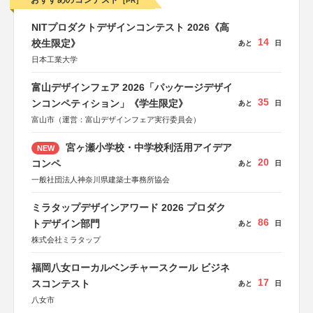
おすすめのコンテスト
[PR]
NITプロダクトデザインコンテスト 2026《高
14
校生限定》
あと
日
日本工業大学
富山デザインフェア 2026「パッケージデザイ
35
ンコンペティション」《学生限定》
あと
日
富山市（運営：富山デザインフェア実行委員会）
宮ヶ瀬小学校・中学校利活用アイデア
NEW
20
コンペ
あと
日
一般社団法人神奈川県建築士事務所協会
ミラタップデザインアワード 2026 プロダク
86
トデザイン部門
あと
日
株式会社ミラタップ
福岡八女ローカルベンチャースクール ビジネ
17
スコンテスト
あと
日
八女市