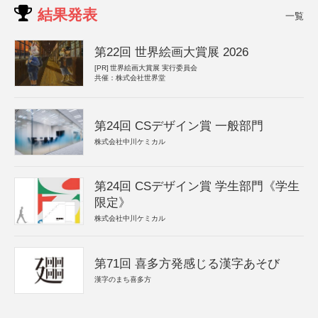
結果発表
一覧
第22回 世界絵画大賞展 2026
[PR]
世界絵画大賞展 実行委員会
共催：株式会社世界堂
第24回 CSデザイン賞 一般部門
株式会社中川ケミカル
第24回 CSデザイン賞 学生部門《学生
限定》
株式会社中川ケミカル
第71回 喜多方発感じる漢字あそび
漢字のまち喜多方