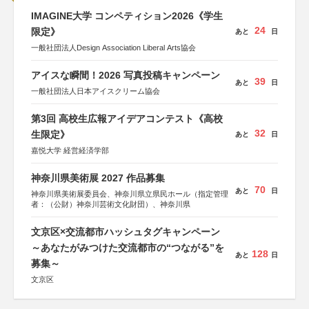
IMAGINE大学 コンペティション2026《学生
24
限定》
あと
日
一般社団法人Design Association Liberal Arts協会
アイスな瞬間！2026 写真投稿キャンペーン
39
あと
日
一般社団法人日本アイスクリーム協会
第3回 高校生広報アイデアコンテスト《高校
32
生限定》
あと
日
嘉悦大学 経営経済学部
神奈川県美術展 2027 作品募集
70
あと
日
神奈川県美術展委員会、神奈川県立県民ホール（指定管理
者：（公財）神奈川芸術文化財団）、神奈川県
文京区×交流都市ハッシュタグキャンペーン
～あなたがみつけた交流都市の“つながる”を
128
あと
日
募集～
文京区