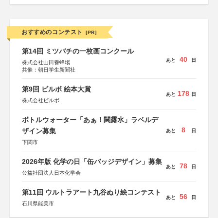
おすすめのコンテスト
[PR]
第14回 ミツバチの一枚画コンクール
40
あと
日
株式会社山田養蜂場
共催：朝日学生新聞社
第9回 ビルボ 絵本大賞
178
あと
日
株式会社ビルボ
ボトルウォーター「あぁ！関露水」ラベルデ
8
ザイン募集
あと
日
下関市
2026年版 化学の日「缶バッジデザイン」募集
78
あと
日
公益社団法人日本化学会
第11回 ウルトラアート九谷ぬり絵コンテスト
56
あと
日
石川県能美市